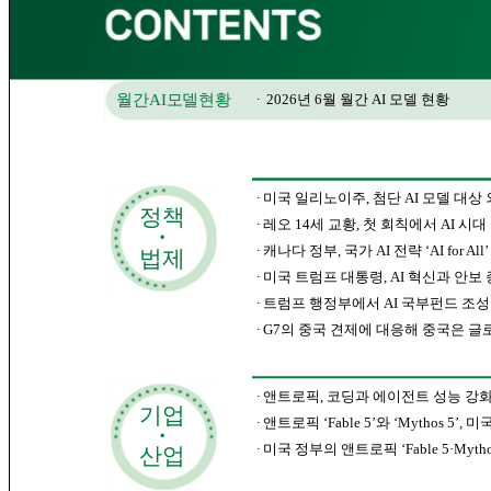
월간AI모델현황
∙
2026년 6월 월간 AI 모델 현황
∙ 미국 일리노이주, 첨단 AI 모델 대
정책
∙
레오 14세 교황, 첫 회칙에서 AI 시
･
∙
캐나다 정부, 국가 AI 전략 ‘AI for All
법제
∙
미국 트럼프 대통령, AI 혁신과 안
∙
트럼프 행정부에서 AI 국부펀드 조성
∙
G7의 중국 견제에 대응해 중국은 글로
∙ 앤트로픽, 코딩과 에이전트 성능 강화한 ‘C
기업
∙
앤트로픽 ‘Fable 5’와 ‘Mythos 5
･
∙
미국 정부의 앤트로픽 ‘Fable 5·Myt
산업