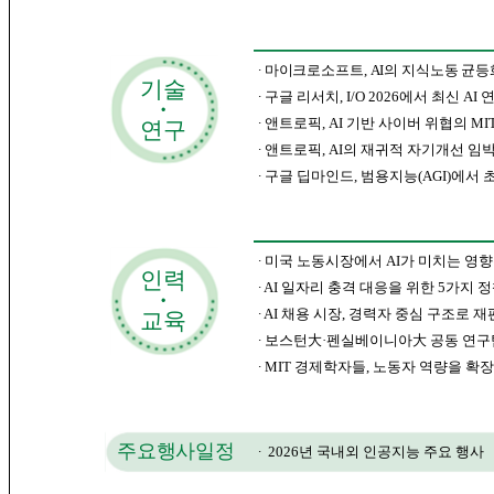
∙
마이크로소프트, AI의 지식노동 균등
기술
∙
구글 리서치, I/O 2026에서 최신 AI
･
∙
앤트로픽, AI 기반 사이버 위협의 MIT
연구
∙
앤트로픽, AI의 재귀적 자기개선 임
∙
구글 딥마인드, 범용지능(AGI)에서 
∙
미국 노동시장에서 AI가 미치는 영
인력
∙ AI 일자리 충격 대응을 위한 5가지 
･
∙ AI 채용 시장, 경력자 중심 구조로
교육
∙ 보스턴大·펜실베이니아大 공동 연구팀
∙ MIT 경제학자들, 노동자 역량을 확장
주요행사일정
∙
2026년 국내외 인공지능 주요 행사