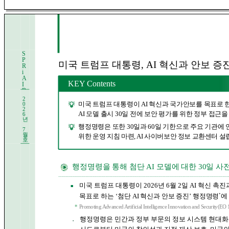
S
P
미국 트럼프 대통령, AI 혁신과 안보 
R
i
A
KEY Contents
I
B
r
2
i
미국 트럼프 대통령이 AI 혁신과 국가안보를 목표로
0
e
2
AI 모델 출시 30일 전에 보안 평가를 위한 정부 접근
6
f
년
행정명령은 또한 30일과 60일 기한으로 주요 기관에
7
월
위한
운영 지침 마련, AI 사이버보안 정보 교환센터 설
호
행정명령을 통해 첨단 AI 모델에 대한 30일 사
미국 트럼프 대통령이 2026년 6월 2일 AI 혁신 
■
*
목표로 하는
‘첨단 AI 혁신과 안보 증진’ 행정명령
에
*
Promoting Advanced Artificial Intelligence Innovation and Security(EO
행정명령은 민간과 정부 부문의 정보 시스템 현대화와
●