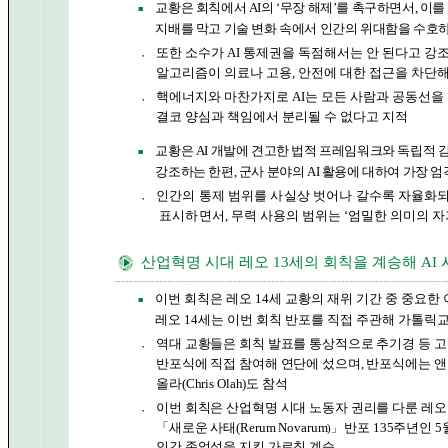
교황은 회칙에서 AI의 ‘무장 해제’를 촉구하면서, 이를
■
지배를 막고 기술 변화 속에서 인간의 위대함을 수호
또한 소수가 AI 통제권을 독점해서는 안 된다고 강
●
알고리즘이 의료나 고용, 안전에 대한 접근을 차단해
핵에너지와 마찬가지로 AI는 모든 사람과 공동선을 
●
결코 양심과 책임에서 분리될 수 없다고 지적
교황은 AI 개발에 견고한 법적 프레임워크와 독립적 
■
강조하는 한편, 군사 분야의 AI 활용에 대하여 가장 
인간의 통제 범위를 사실상 벗어나 갈수록 자율화되
●
표시하면서,
무력 사용의 범위는 ‘엄밀한 의미의 
산업혁명 시대 레오 13세의 회칙을 계승해 AI
이번 회칙은 레오 14세 교황의 재위 기간 중 중요한
■
레오 14세는 이번 회칙 반포를 직접 주관해 가톨릭교
역대 교황들은 회칙 발표를 통상적으로 추기경 등 고
●
반포식에 직접 참여해 연단에 섰으며, 반포식에는 
올라(Chris Olah)도 참석
이번 회칙은 산업혁명 시대 노동자 권리를 다룬 레오
●
「새로운 사태(Rerum Novarum
반포 135주년인 
)」
인간 존엄성을 지킨 가르침 계승