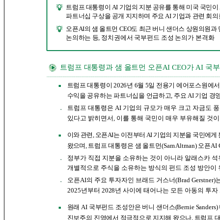
트럼프 대통령이 AI 기업의 지분 공유를 통해 미국 국민이
파트너십 구상을 공개 지지하며 주요 AI 기업과 관련 회
오픈AI의 샘 올트먼 CEO도 최근 버니 샌더스 상원의원과
논의하는
등, 정치권에서 국부펀드 조성 논의가 본격화
트럼프 대통령과 샘 올트먼 오픈AI CEO가 AI 국
트럼프 대통령이 2026년 6월 5일 전용기 에어포스원에서
■
수익을 공유하는 파트너십을 언급하고, 주요 AI 기업 경
트럼프 대통령은 AI 기업의 규모가 매우 크고 자금도 
●
있다고 밝히면서, 이를 통해 국민이 매우 부유해질 것
이와 관련, 오픈AI는 이전부터 AI 기업의 지분을 국민에
■
왔으며,
트럼프 대통령은 샘 올트먼(Sam Altman) 오픈A
정부가 직접 지분을 소유하는 것이 아니라 알래스카 석
●
개별적으로 주식을 소유하는 방식의 펀드 조성 방안이
오픈AI의 주요 투자자인 브래드 거스너(Brad Gerstn
●
2025년
부터 2028년 사이에
태어나는 모든 아동의 투자 
원래 AI 국부펀드 조성안은 버니 샌더스(Bernie Sande
■
진보주의
진영에서 적극적으로 지지해 왔으나, 트럼프 