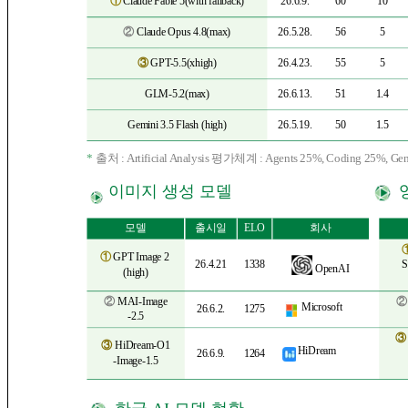
①
Claude Fable 5(with fallback)
26.6.9.
60
10
②
Claude Opus 4.8(max)
26.5.28.
56
5
③
GPT-5.5(xhigh)
26.4.23.
55
5
GLM-5.2(max)
26.6.13.
51
1.4
Gemini 3.5 Flash (high)
26.5.19.
50
1.5
*
출처 : Artificial Analysis 평가체계 : Agents 25%, Coding 25%, 
이미지 생성 모델
모델
출시일
ELO
회사
①
GPT Image 2
26.4.21
1338
S
OpenAI
(high)
②
MAI-Image
Microsoft
26.6.2.
1275
-2.5
③
③
HiDream-O1
HiDream
26.6.9.
1264
-Image-1.5