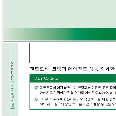
S
P
앤트로픽, 코딩과 에이전트 성능 강화한 ‘Clau
R
i
A
KEY Contents
I
B
r
2
앤트로픽이 이전 버전보다 코딩과 에이전트, 전문 작
i
0
e
2
향상되고 정직성과 정렬 평가도 향상된 Claude Opus 4
6
f
년
Claude Opus 4.8과 함께 대규모 작업 처리를 위한
7
AI의 사고 깊이와 응답 속도를 직접 조절할 수 있는 
월
호