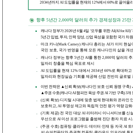
2034년까지 AI 도입률을 현재의 12%에서 60%로 끌어
향후 5년간 2,000억 달러의 추가 경제성장과 25만
캐나다 정부가 2026년 6월 4일 ‘모두를 위한 AI(AI for A
■
5년간 입법,
투자, 인력 양성, 산업 육성을 포함한 국가 차원
마크 카니(Mark Carney) 캐나다 총리는 AI가 이미 
●
국민 보호, 국가 번영을 통해 모든 캐나다인의 삶을 
캐나다 정부는 향후 5년간 AI를 통한 2,000억 달러의 
●
일자리 창출을 핵심 목표로 제시
AI 도입률을 현재 12% 대에서 2034년 60%로 확대하
●
일자리와 현장실습 기회를 제공해 산업 전반의 글로벌 
이번 전략은 ▲신뢰 확보(캐나다인 보호·신뢰 동맹 구축) 
■
▲주권 수호(캐나다 AI 챔피언 육성·주권 AI 기반 구축) 3개
(신뢰 확보) 디지털 시대에 맞춘 법제 현대화와 온라인 
●
보호하고, AI 투명성 제고와 독립적 안전 평가 역량 강
(기회 제공) 전 국민 대상 AI 리터러시 이니셔티브를 
●
우선으로 AI 미션 프로그램을 출범해 진단·환자 치료·
(주권 수호) 컴퓨팅·클라우드·데이터·인재 등 자국 AI 
●
AI 슈퍼
컴퓨터와 주권형 컴퓨팅·클라우드 인프라에 투자해