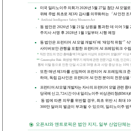
미국 일리노이주 의회가 2026년 5월 27일 첨단 AI 모
■
위해 주법 최초로 제3자
감사를 의무화하는 「AI 안전 조치법
*
Artificial Intelligence Safety Measures Act
동 법안은 2026년 5월 21일 상원을 통과한 데 이어 
●
주지사 서명 후 2028년 1월 1일부터 시행 예정
*
**
동
법안은 프런티어 AI 모델 개발자
에 ‘재앙적 위험’
식
■
사이버보
안
관행을
포함한 프런티어 AI 프레임워크 수
26
*
직전 연도의 연간 총매출액 5억 달러 이상의 프런티어 모델(10
이상 
**
Catastrophic Risk: 화생방·핵무기 제작에 관한 전문가급 지원, 
통제 이탈 등으로 인한 단일 사고로 50명 초과 사망·중상 또는 10억
또한 매년 제3자를 선임하여 프런티어 AI 프레임워크 
●
하며, 독립 감사인은 프런티어 AI 안전 분야의 전문성
프런티어 AI 모델 개발자는 자사의 프런티어 모델 관련 중대
■
당국에
신고,
72시간 이내 일리노이주 비상관리청(IEMA)
동 법에 따른 의무를 위반할 경우, 최초 위반 시 최대 10
●
300만 달러의 벌금이 부과될 수 있으며, 일리노이주 
오픈AI와 앤트로픽은 법안 지지, 일부 산업단체