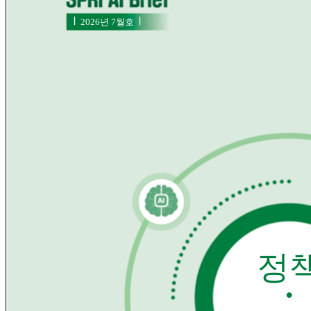
i
A
I
Ⅰ
Ⅰ
2026년 7월호
B
r
2
i
0
e
2
6
f
년
7
월
호
정
･