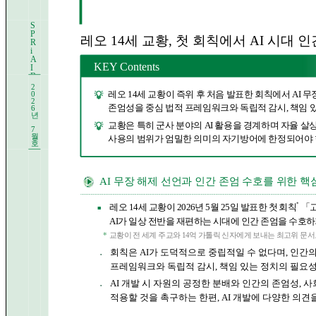
S
P
레오 14세 교황, 첫 회칙에서 AI 시대 
R
i
A
KEY Contents
I
B
r
2
i
레오 14세 교황이 즉위 후 처음 발표한 회칙에서 AI 
0
e
2
존엄성을 중심 법적 프레임워크와 독립적 감시, 책임 
6
f
년
교황은 특히 군사 분야의 AI 활용을 경계하며 자율 살
7
월
사용의 범위가 엄밀한 의미의 자기방어에 한정되어야
호
AI 무장 해제 선언과 인간 존엄 수호를 위한 핵
*
레오 14세 교황이 2026년 5월 25일 발표한 첫 회칙
「고귀
■
A
I가 일상 전반을 재편하는 시대에 인간 존엄을 수호하
*
교황이 전 세계 주교와 14억 가톨릭 신자에게 보내는 최고위 문
회칙은 AI가 도덕적으로 중립적일 수 없다며, 인간
●
프레임워크와 독립적 감시, 책임 있는 정치의 필요
AI 개발 시 자원의 공정한 분배와 인간의 존엄성, 
●
적용할 것을 촉구하는 한편, AI 개발에 다양한 의견