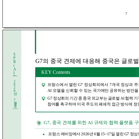
7
S
P
G7의 중국 견제에 대응해 중국은 글로벌 
R
i
A
KEY Contents
I
B
r
2
i
프
랑스에서 열린 G7 정상회의에서 7개국 정상과 주요
0
e
2
AI 모델을 신뢰할
수 있는 국가에만 공유하는 방안을
6
f
년
G7 정상회의 기간 중 중국 외교부는 글로벌 AI 협력
7
월
참여를
촉구하며 미국 주도의 폐쇄적 접근 방식에 정
호
G7, 중국 견제를 위한 AI 규제와 협력 플랫폼 
프랑스 에비앙에서 2026년 6월 15~17일 열린 G7 
■