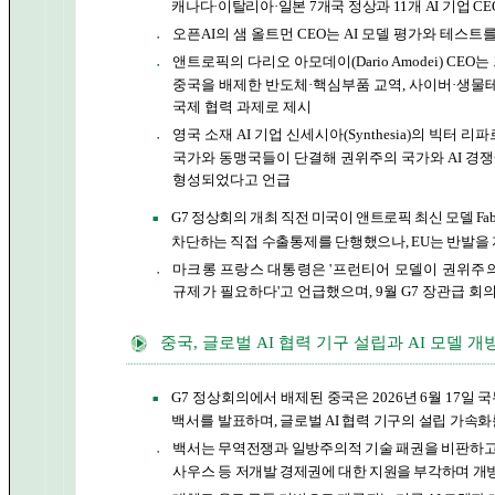
캐나다
·이탈리아·일본 7개국 정상과 11개 AI 기업 C
오픈AI의 샘 올트먼 CEO는 AI 모델 평가와 테스
●
앤트로픽의 다리오 아모데이(Dario Amodei) C
●
중국을 배제한 반도체·핵심부품 교역, 사이버·생물
국제 협력 과제로 제시
영국 소재 AI 기업 신세시아(Synthesia)의 빅터 리파르벨리(
●
국가와 동맹국들이 단결해 권위주의 국가와 AI 경
형성되었다고 언급
G7 정상회의 개최 직전 미국이 앤트로픽 최신 모델 Fable
■
차단하는
직접 수출통제를 단행했으나, EU는 반발을
마크롱 프랑스 대통령은 '프런티어 모델이 권위주의
●
규제가
필요하다'고 언급했으며, 9월 G7 장관급 회
중국, 글로벌 AI 협력 기구 설립과 AI 모델 
G7 정상회의에서 배제된 중국은 2026년 6월 17일
■
백서를
발표하며, 글로벌 AI 협력 기구의 설립 가속
백서는 무역전쟁과 일방주의적 기술 패권을 비판하고,
●
사우스 등
저개발 경제권에 대한 지원을 부각하며 개방