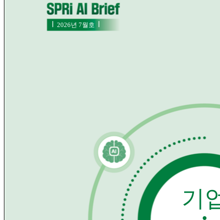
Ⅰ
Ⅰ
2026년 7월호
기
･