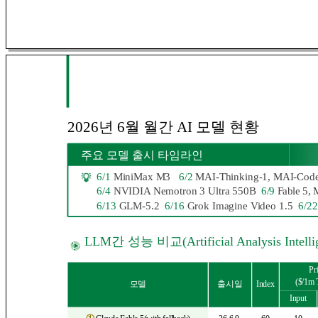
2026년 6월 월간 AI 모델
현황
주요 모델 출시 타임라인
6/1
MiniMax M3
6/2
MAI-Thinking-1, MAI-Code
6/4
NVIDIA Nemotron 3 Ultra 550B
6/9
Fable 5,
6/13
GLM-5.2
6/16
Grok Imagine Video 1.5
6/2
LLM간 성능 비교(Artificial Analysis Intellig
Pr
($/1m 
모델
출시일
Index
Input