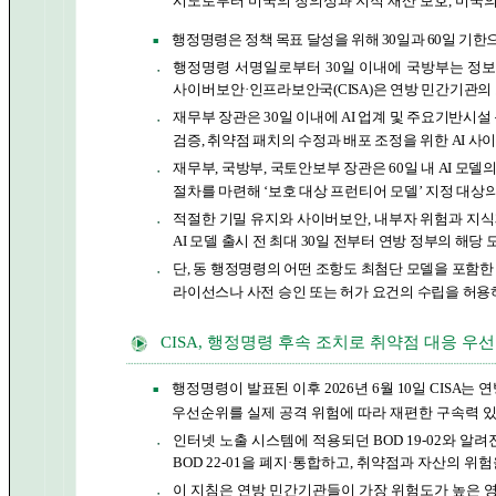
시도로부터 미국의 창의성과 지적 재산 보호, 미국의 
행정명령은 정책 목표 달성을 위해 30일과 60일 기한
■
행정명령 서명일로부터 30일 이내에 국방부는 정보
●
사이버
보안·인프라보안국(CISA)은 연방 민간기관의
재무부 장관은 30일 이내에 AI 업계 및 주요기반시
●
검증, 취약점 패치의 수정과 배포 조정을 위한 AI 
재무부, 국방부, 국토안보부 장관은 60일 내 AI 모
●
절차를 마련해 ‘보호 대상 프런티어 모델’ 지정 대상
적절한 기밀 유지와 사이버보안, 내부자 위험과 지식
●
AI 모델 출시 전 최대 30일 전부터 연방 정부의 해
단, 동 행정명령의 어떤 조항도 최첨단 모델을 포함한
●
라이선스나 사전 승인 또는 허가 요건의 수립을 허용
CISA, 행정명령 후속 조치로 취약점 대응 우선순위
행정명령이 발표된 이후 2026년 6월 10일 CISA는
■
우선순위를
실제 공격 위험에 따라 재편한 구속력 있는 
인터넷 노출 시스템에 적용되던 BOD 19-02와 알려
●
BOD 22-01을 폐지·통합하고, 취약점과 자산의 위
이 지침은 연방 민간기관들이 가장 위험도가 높은 
●