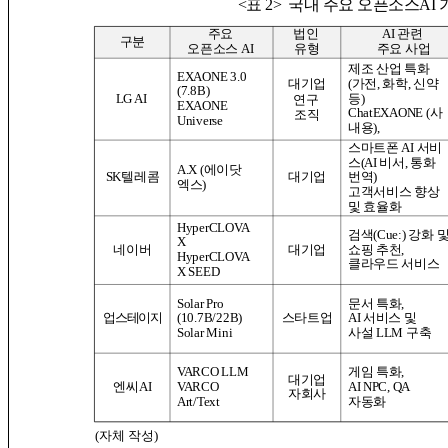
<표 2>
국내 주요 오픈소스AI 
주요
법인
AI 관련
구분
오픈소스 AI
유형
주요 사업
제조 산업 특화
EXAONE 3.0
(가전, 화학, 신약
대기업
(7.8B)
등)
LG AI
연구
EXAONE
ChatEXAONE (사
조직
Universe
내용),
스마트폰 AI 서비
스(AI 비서, 통화
A.X (에이닷
번역)
SK텔레콤
대기업
엑스) ​
고객서비스 향상
및 효율화
HyperCLOVA
검색(Cue:) 강화 
X
쇼핑 추천,
네이버
대기업
HyperCLOVA
클라우드 서비스
X SEED
Solar Pro
문서 특화,
(10.7B/22B)
AI 서비스 및
업스테이지
스타트업
Solar Mini
사설 LLM 구축
VARCO LLM
게임 특화,
대기업
VARCO
AI NPC, QA
엔씨AI
자회사
Art/Text
자동화
(자체 작성)