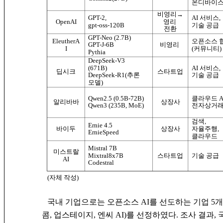
온디바이스 
비영리→
GPT-2,
AI 서비스,
영리
OpenAI
gpt-oss-120B
기술 공급
전환
GPT-Neo (2.7B)
EleutherA
오픈소스 
GPT-J-6B
비영리
I
(커뮤니티)
Pythia
DeepSeek-V3
(671B)
AI 서비스,
딥시크
스타트업
기술 공급
DeepSeek-R1(추론
모델)
Qwen2.5 (0.5B-72B)
클라우드 A
알리바바
상장사
Qwen3 (235B, MoE)
전자상거
검색,
Ernie 4.5
자율주행,
바이두
상장사
ErnieSpeed
클라우드
Mistral 7B
미스트랄
Mixtral8x7B
스타트업
기술 공급
AI
Codestral
(자체 작성)
국내 기업으로는 오픈소스 AI를 선도하는 기업 5개(네이버
콤, 업스테이지, 엔씨 AI)를 선정하였다. 조사 결과