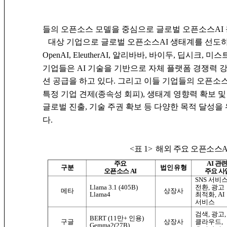
들의 오픈소스 모델을 중심으로 글로벌 오픈소스AI
대상 기업으로 글로벌 오픈소스AI 생태계를 선도하는
OpenAI, EleutherAI, 알리바바, 바이두, 딥시크,
기업들은 AI 기술을 기반으로 자체 플랫폼 경쟁력 강화
션 공급을 하고 있다. 그리고 이들 기업들의 오픈소
특정 기업 견제(종속성 회피), 생태계 영향력 확보 및
글로벌 진출, 기술 주권 확보 등 다양한 목적 달성을
다.
<표 1>
해외 주요 오픈소스A
주요
AI 관
구분
법인 유형
오픈소스 AI
주요 사
SNS 서비스
전환, 광고
Llama 3.1 (405B)
메타
상장사
Llama4
최적화, AI
서비스
검색, 광고
BERT (11만+ 인용)
클라우드,
구글
상장사
Gemma2(27B)