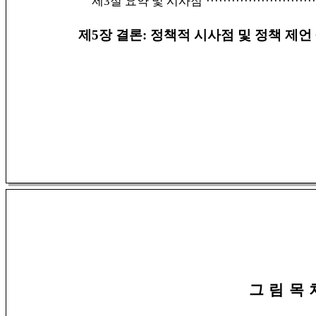
제3절 요약 및 시사점
··························
제5장 결론: 정책적 시사점 및 정책 제언
그 림 목 