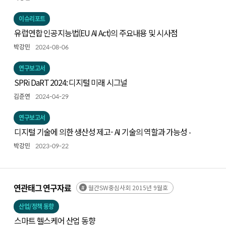
이슈리포트
유럽연합 인공지능법(EU AI Act)의 주요내용 및 시사점
박강민
2024-08-06
연구보고서
SPRi DaRT 2024: 디지털 미래 시그널
김준연
2024-04-29
연구보고서
디지털 기술에 의한 생산성 제고- AI 기술의 역할과 가능성 -
박강민
2023-09-22
연관태그 연구자료
월간SW중심사회 2015년 9월호
산업/정책 동향
스마트 헬스케어 산업 동향