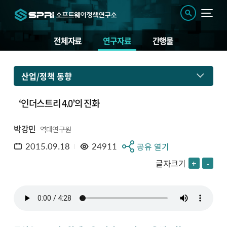
전체자료
연구자료
간행물
산업/정책 동향
‘인더스트리 4.0’의 진화
박강민
역대연구원
2015.09.18
24911
공유 열기
글자크기
+
-