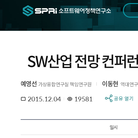
검색범위
기간
전
SW산업 전망 컨퍼런스 2
예영선
이동현
가상융합연구실 책임연구원
역대연구
2015.12.04
19581
공유 열기
일시