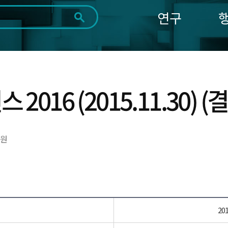
연구
전체
제목
내용
태그
첨부파일
체
1일
1주
1개월
3개월
1년
~
시
마
016 (2015.11.30) (
작
지
일
막
조회
일
원
20