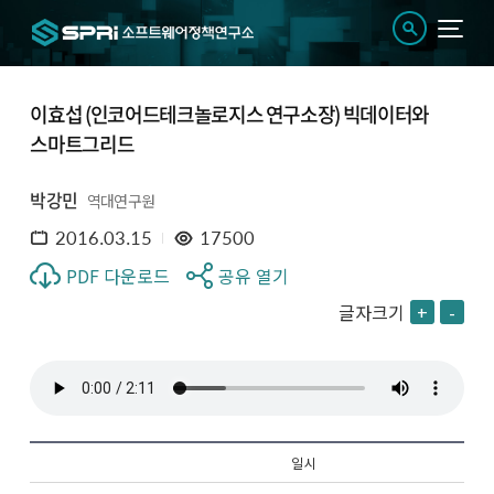
이효섭 (인코어드테크놀로지스 연구소장) 빅데이터와
스마트그리드
박강민
역대연구원
2016.03.15
17500
PDF 다운로드
공유 열기
글자크기
+
-
일 시