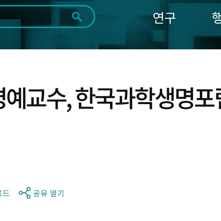
연구
전체
제목
내용
태그
첨부파일
체
1일
1주
1개월
3개월
1년
~
시
마
명예교수, 한국과학생명포럼
작
지
일
막
조회
일
로드
공유 열기