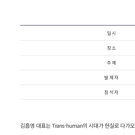
일 시
장 소
주 제
발 제 자
참 석 자
김흡영 대표는 Trans-human의 시대가 현실로 다