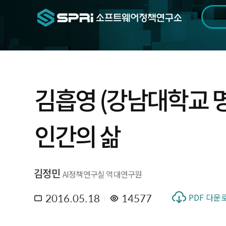
검색범위
기간
전
김흡영 (강남대학교 
인간의 삶
김정민
AI정책연구실 역대연구원
2016.05.18
14577
PDF 다운