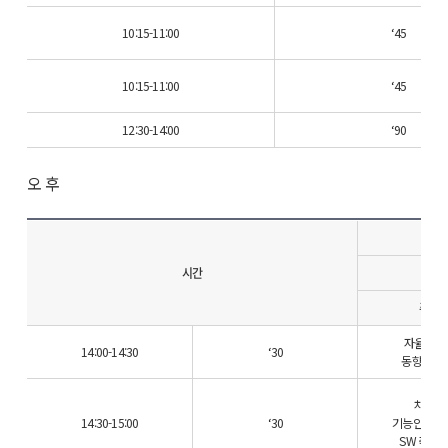
10:15-11:00
‘45
10:15-11:00
‘45
12:30-14:00
‘90
오 후
시간
주요 
자율주행
14:00-14:30
‘30
동향 및 
차량 
14:30-15:00
‘30
기능안전 확
SW 측면