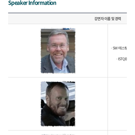
Speaker Information
강연자 이름 및 경력
ㆍSW 테스팅 국제 표
ㆍISTQB(Intern