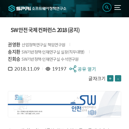
SW 안전 국제 컨퍼런스 2018 (공지)
권영환
산업정책연구실 책임연구원
송지환
SW기반정책·인재연구실 실장(직무대행)
진회승
SW기반정책·인재연구실 수석연구원
2018.11.09
19197
공유 열기
글자크기
+
-