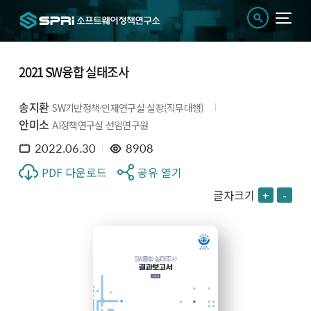
2021 SW융합 실태조사
송지환
SW기반정책·인재연구실 실장(직무대행)
안미소
AI정책연구실 선임연구원
2022.06.30
8908
PDF 다운로드
공유 열기
글자크기
+
-