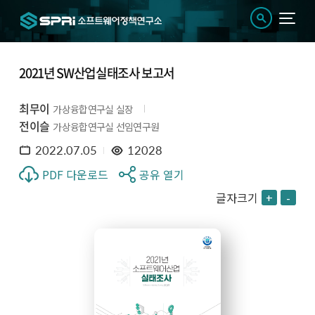
2021년 SW산업실태조사 보고서
최무이
가상융합연구실 실장
전이슬
가상융합연구실 선임연구원
2022.07.05
12028
PDF 다운로드
공유 열기
글자크기
+
-