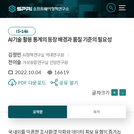
IS-146
AI기술 활용 통계의 등장 배경과 품질 기준의 필요성
김정민
AI정책연구실 역대연구원
전이슬
가상융합연구실 선임연구원
2022.10.04
16619
PDF 다운로드
공유 열기
글자크기
+
-
요약문
목차
국내외를 막론한 조사환경 악화와 데이터 확보 유형의 증가는