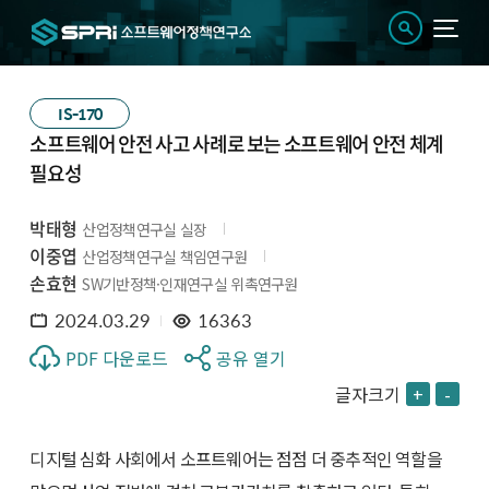
IS-170
소프트웨어 안전 사고 사례로 보는 소프트웨어 안전 체계
필요성
박태형
산업정책연구실 실장
이중엽
산업정책연구실 책임연구원
손효현
SW기반정책·인재연구실 위촉연구원
2024.03.29
16363
PDF 다운로드
공유 열기
글자크기
+
-
디지털 심화 사회에서 소프트웨어는 점점 더 중추적인 역할을