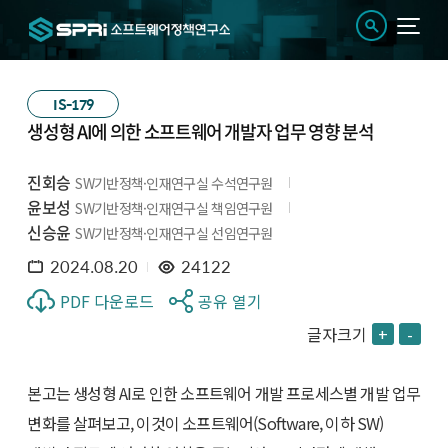
IS-179
생성형 AI에 의한 소프트웨어 개발자 업무 영향 분석
진회승
SW기반정책·인재연구실 수석연구원
윤보성
SW기반정책·인재연구실 책임연구원
신승윤
SW기반정책·인재연구실 선임연구원
2024.08.20
24122
PDF 다운로드
공유 열기
글자크기
+
-
본고는 생성형 AI로 인한 소프트웨어 개발 프로세스별 개발 업무
변화를 살펴보고, 이것이 소프트웨어(Software, 이하 SW)