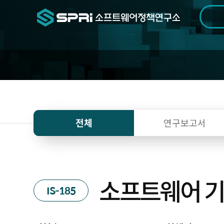
검색범위
기간
전
전체
연구보고서
소프트웨어 기
IS-185