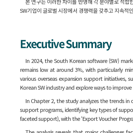
본 연구는 이러한 차이를 반영해 각 분야별로 적합한
SW기업이 글로벌 시장에서 경쟁력을 갖추고 지속적인 
Executive Summary
In 2024, the South Korean software (SW) mark
remains low at around 3%, with particularly mi
various overseas expansion support initiatives, 
Korean SW industry and explore ways to improve
In Chapter 2, the study analyzes the trends i
support programs, identifying key types of suppor
faceted support), with the ‘Export Voucher Progr
The analysis reveals that major challenges fa