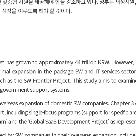
 맞춤형 지원을 제공해야 함을 강조하고 있다. 정부는 재정지원,
성장을 이루도록 해야 할 것이다.
et has grown to approximately 44 trillion KRW. However,
nimal expansion in the package SW and IT services sector
such as the SW Frontier Project. This study aims to examin
 government support systems.
n overseas expansion of domestic SW companies. Chapter 3
t, including single-focus programs (support for specific a
am’ and the ‘Global SaaS Development Project’ as represe
ced by SW companies in their overseas expansion include r