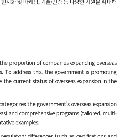
 현지화 및 마케팅, 기술/인증 등 다양한 지원을 확대해
 the proportion of companies expanding overseas
s. To address this, the government is promoting
e the current status of overseas expansion in the
 categorizes the government’s overseas expansion
reas) and comprehensive programs (tailored, multi-
ntative examples.
egulatory differences (such as certifications and