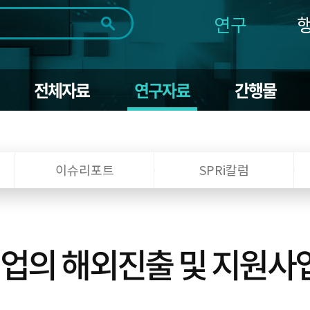
연구
전체
제목
내용
태그
첨부파일
체
1일
1주
1개월
3개월
1년
전체자료
연구자료
간행물
~
시
마
작
지
일
막
조회
일
이슈리포트
SPRi칼럼
업의 해외진출 및 지원사