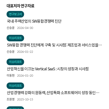
대표저자 연구자료
연구보고서
국내 주력산업의 SW융합경쟁력 진단
신승윤
2026-04-30
이슈리포트
SW융합 경쟁력 진단체계 구축 및 시사점: 제조업과 서비스업을
중심으로
신승윤
2026-01-22
이슈리포트
산업혁신을 이끄는 Vertical SaaS : 시장의 성장과 시사점
이동현
2026-01-20
이슈리포트
산업경쟁력 강화의 원동력, 산업특화 소프트웨어의 성장 동인과
주요 사례
조원영
2025-10-15