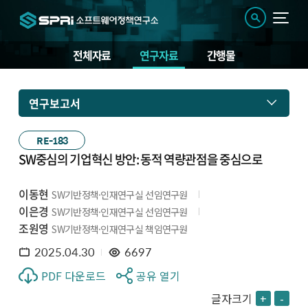
전체자료
연구자료
간행물
연구보고서
RE-183
SW중심의 기업혁신 방안: 동적 역량관점을 중심으로
이동현
SW기반정책·인재연구실 선임연구원
이은경
SW기반정책·인재연구실 선임연구원
조원영
SW기반정책·인재연구실 책임연구원
2025.04.30
6697
PDF 다운로드
공유 열기
글자크기
+
-