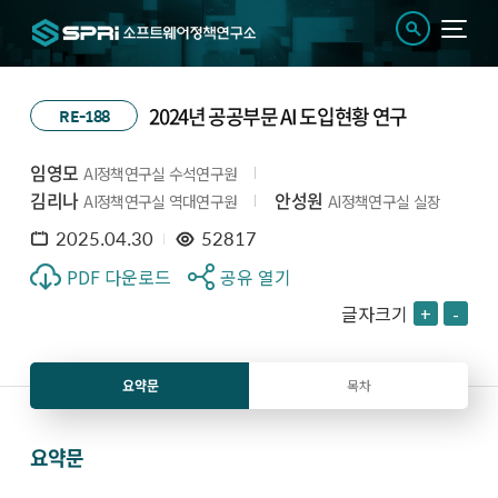
2024년 공공부문 AI 도입현황 연구
RE-188
임영모
AI정책연구실 수석연구원
김리나
안성원
AI정책연구실 역대연구원
AI정책연구실 실장
2025.04.30
52817
PDF 다운로드
공유 열기
글자크기
+
-
요약문
목차
요약문