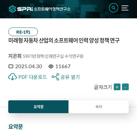
RE-191
미래형 자동차 산업의 소프트웨어 인력 양성 정책 연구
지은희
SW기반정책·인재연구실 수석연구원
2025.04.30
11667
PDF 다운로드
공유 열기
글자크기
+
-
요약문
목차
요약문