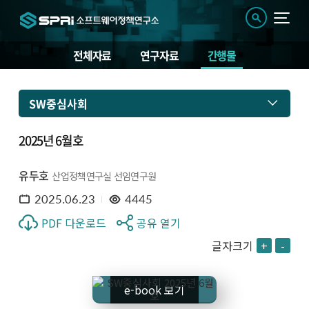
전체자료
연구자료
간행물
SW중심사회
2025년 6월호
유두호
산업정책연구실 선임연구원
2025.06.23
4445
PDF 다운로드
공유 열기
글자크기
+
-
e-book 보기