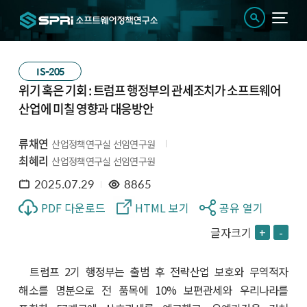
IS-205
위기 혹은 기회 : 트럼프 행정부의 관세조치가 소프트웨어
산업에 미칠 영향과 대응방안
류채연
산업정책연구실 선임연구원
최혜리
산업정책연구실 선임연구원
2025.07.29
8865
PDF 다운로드
HTML 보기
공유 열기
글자크기
+
-
트럼프 2기 행정부는 출범 후 전략산업 보호와 무역적자
해소를 명분으로 전 품목에 10% 보편관세와 우리나라를