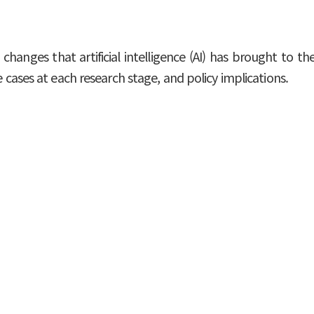
hanges that artificial intelligence (AI) has brought to the
e cases at each research stage, and policy implications.
ifth scientific revolution following empirical, theoreti
n researchers and redefining the knowledge creation proce
tterns in vast datasets, performs knowledge connections 
rch cycle from hypothesis generation to experimentation
f research but have also contributed to creating an e
ized expertise by enhancing research accessibility.
search infrastructure that solves long-standing scientific
collaboration.
a policy foundation that actively utilizes AI to enhance 