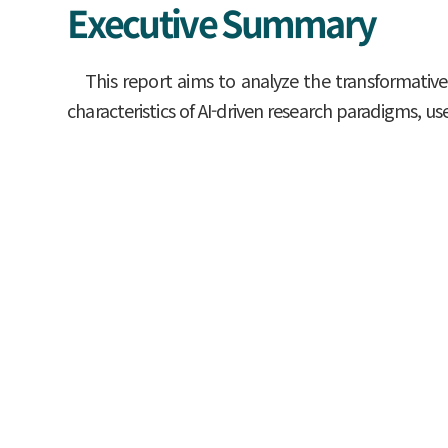
Executive Summary
This report aims to analyze the transformative c
characteristics of AI-driven research paradigms, us
AI serves as the core driving force of the f
complementing the cognitive limitations of huma
intelligent research companion that discovers pa
integrated support throughout the entire resea
exponentially expanded the speed and scale o
conducted without expensive equipment or special
Furthermore, AI is establishing itself as a re
human imagination, and enables real-time global 
In response, South Korea must also establish 