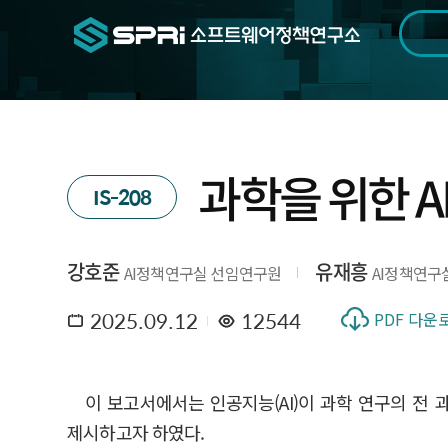
검색범위
기간
전
과학을 위한 AI
IS-208
강호준
유재흥
AI정책연구실 선임연구원
AI정책연구
2025.09.12
12544
PDF 다운
이 보고서에서는 인공지능(AI)이 과학 연구의 전 
제시하고자 하였다.