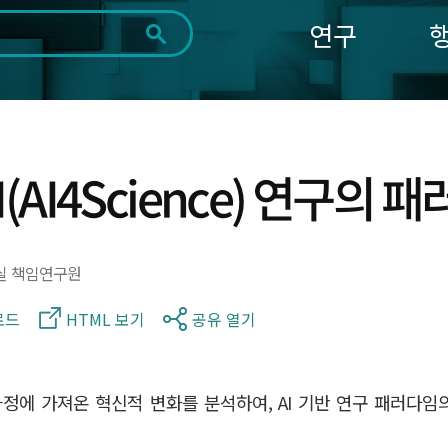
연구
전체
제목
내용
태그
첨부파일
체
1일
1주
1개월
3개월
1년
~
시
마
(AI4Science) 연구의
작
지
일
막
조회
일
실 책임연구원
로드
HTML 보기
공유 열기
과정에 가져온 혁신적 변화를 분석하여, AI 기반 연구 패러다임