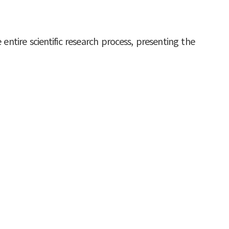
 entire scientific research process, presenting the
cal, computational, and data-driven approaches,
ss itself. In particular, AI is evolving into an
across interdisciplinary boundaries, and provides
 and data analysis. These changes have not only
nvironment where cutting-edge research can be
 challenges, pioneers new research domains beyond
research efficiency in science and technology—the