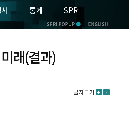
행사
통계
SPRi
SPRi POPUP
ENGLISH
3
 미래(결과)
글자크기
+
-