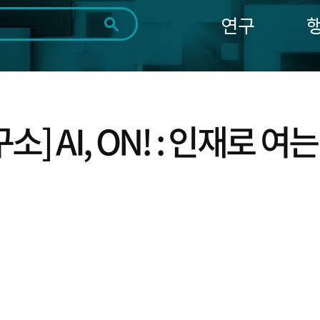
연구
전체
제목
내용
태그
첨부파일
체
1일
1주
1개월
3개월
1년
~
시
마
 AI, ON! : 인재로 여는
작
지
일
막
조회
일