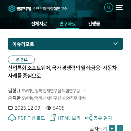
전체자료
연구자료
간행물
이슈리포트
IS-214
산업특화 소프트웨어, 국가 경쟁력의 열쇠:금융·자동차
사례를 중심으로
김항규
SW기반정책·인재연구실 책임연구원
송지환
SW기반정책·인재연구실 실장(직무대행)
2025.12.09
5405
PDF 다운로드
HTML 보기
공유 열기
글자크기
+
-