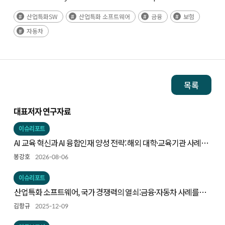
산업특화SW
산업특화 소프트웨어
금융
보험
자동차
목록
대표저자 연구자료
이슈리포트
AI 교육 혁신과 AI 융합인재 양성 전략: 해외 대학·교육기관 사례와
시사점
봉강호
2026-08-06
이슈리포트
산업특화 소프트웨어, 국가 경쟁력의 열쇠:금융·자동차 사례를
중심으로
김항규
2025-12-09