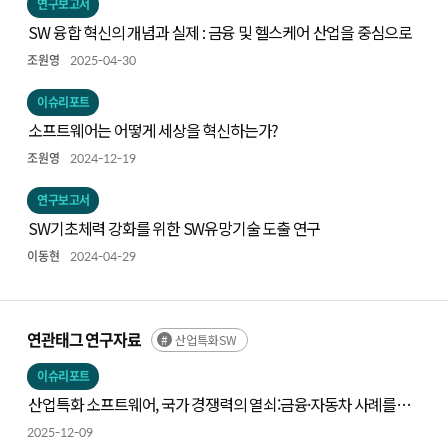
연구보고서
SW 융합 혁신의 개념과 실제 : 금융 및 헬스케어 산업을 중심으로
조원영
2025-04-30
이슈리포트
소프트웨어는 어떻게 세상을 혁신하는가?
조원영
2024-12-19
연구보고서
SW기초체력 강화를 위한 SW유망기술 도출 연구
이동현
2024-04-29
연관태그 연구자료
산업특화SW
이슈리포트
산업특화 소프트웨어, 국가 경쟁력의 열쇠:금융·자동차 사례를
중심으로
2025-12-09