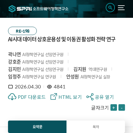
RE-198
AI시대 데이터 상호운용성 및 이동권 활성화 전략 연구
곽나연
AI정책연구실 선임연구원
강호준
AI정책연구실 선임연구원
김지민
김지원
AI정책연구실 선임연구원
역대연구원
임정주
안성원
AI정책연구실 연구원
AI정책연구실 실장
2026.04.30
4841
PDF 다운로드
HTML 보기
공유 열기
글자크기
+
-
요약문
목차