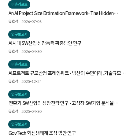
이슈리포트
An AI Project Size Estimation Framework- The Hidden
Iceberg: Measuring Technical Scope -
유호석
2026-07-06
연구보고서
AI시대 SW산업 성장동력 확충방안 연구
유호석
2026-04-30
이슈리포트
AI프로젝트 규모산정 프레임워크 - 빙산의 수면아래, 기술규모
측정하기
유호석
2025-12-24
연구보고서
전환기 SW산업의 성장전략 연구 - 고성장 SW기업 분석을
중심으로 -
유호석
2025-04-30
연구보고서
GovTech 혁신생태계 조성 방안 연구