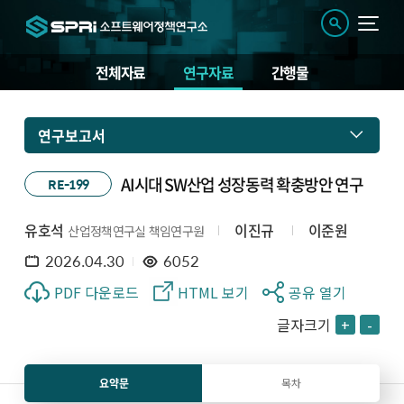
전체자료
연구자료
간행물
연구보고서
AI시대 SW산업 성장동력 확충방안 연구
RE-199
유호석
이진규
이준원
산업정책연구실 책임연구원
2026.04.30
6052
PDF 다운로드
HTML 보기
공유 열기
글자크기
+
-
요약문
목차