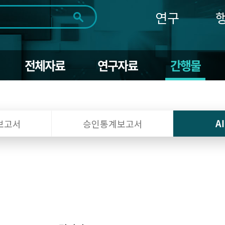
연구
전체
제목
내용
태그
첨부파일
체
1일
1주
1개월
3개월
1년
전체자료
연구자료
간행물
~
시
마
작
지
일
막
조회
일
A
보고서
승인통계보고서