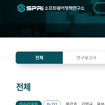
검색범위
기간
전
연
전체
연구보고서
구
자
료
전체
이슈리포트
IS-232
봉강호
김항규
윤보