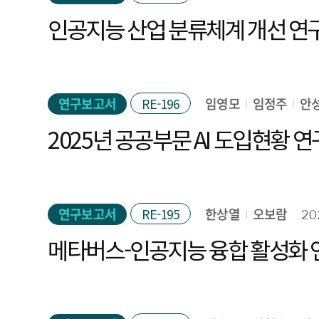
인공지능 산업 분류체계 개선 연
연구보고서
RE-196
임영모
임정주
안
2025년 공공부문 AI 도입현황 연
연구보고서
RE-195
한상열
오보람
20
메타버스-인공지능 융합 활성화 