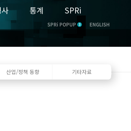
행사
통계
SPRi
SPRi POPUP
ENGLISH
3
산업/정책
동향
기타자료