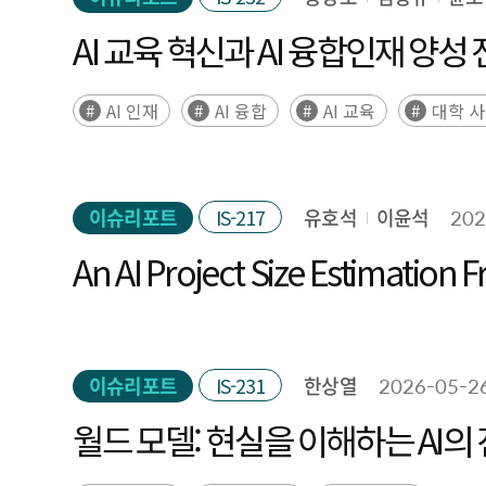
AI 교육 혁신과 AI 융합인재 양
AI 인재
AI 융합
AI 교육
대학 
이슈리포트
IS-217
유호석
이윤석
202
An AI Project Size Estimatio
-
이슈리포트
IS-231
한상열
2026-05-2
월드 모델: 현실을 이해하는 AI의