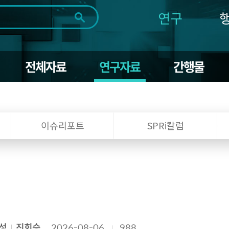
연구
전체
제목
내용
태그
첨부파일
체
1일
1주
1개월
3개월
1년
전체자료
연구자료
간행물
~
시
마
작
지
일
막
조회
일
이슈리포트
SPRi칼럼
성
진회승
2026-08-06
988