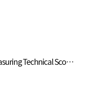
점
asuring Technical Scope