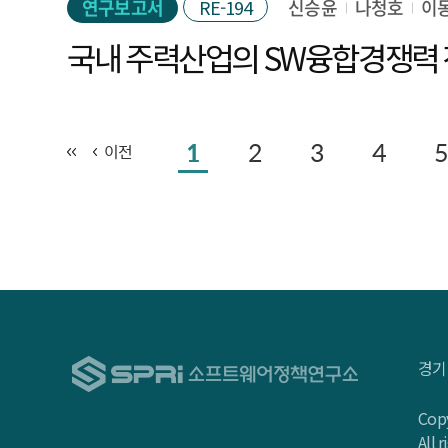
연구보고서
RE-194
신승윤
나청호
이
국내 주력산업의 SW융합경쟁력
1
2
3
4
5
이전
경기
Copy
All 