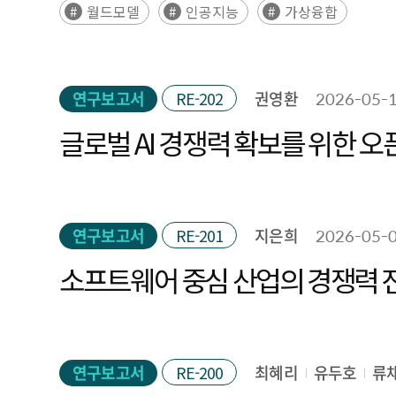
월드모델
인공지능
가상융합
연구보고서
RE-202
권영환
2026-05-
글로벌 
연구보고서
RE-201
지은희
2026-05-
소프트웨어 중심 산업의 경쟁력 진단
연구보고서
RE-200
최혜리
유두호
류