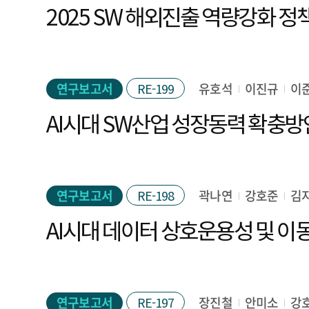
연구보고서
RE-199
유호석
이진규
이
AI시대 SW산업 성장동력 확충방
연구보고서
RE-198
곽나연
강호준
김
연구보고서
RE-197
장진철
안미소
강