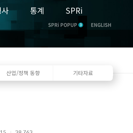
행사
통계
SPRi
SPRi POPUP
ENGLISH
3
산업/정책
동향
기타자료
-15
38,763