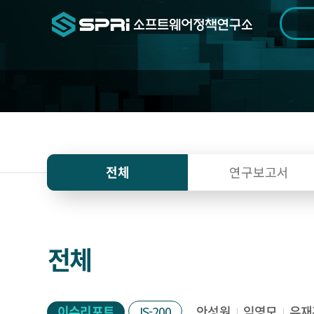
검색범위
기간
전
연
전체
연구보고서
구
자
료
전체
이슈리포트
IS-200
안성원
임영모
유재