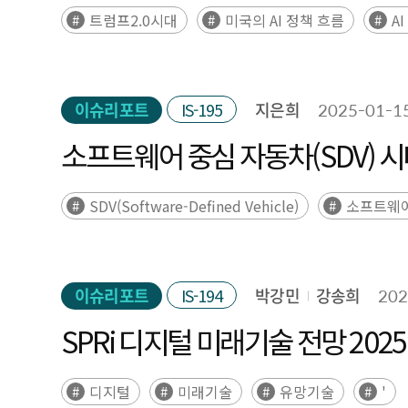
트럼프2.0시대
미국의 AI 정책 흐름
A
이슈리포트
IS-195
지은희
2025-01-1
소프트웨어 중심 자동차(SDV) 시
SDV(Software-Defined Vehicle)
소프트웨
이슈리포트
IS-194
박강민
강송희
202
SPRi 디지털 미래기술 전망 202
디지털
미래기술
유망기술
'