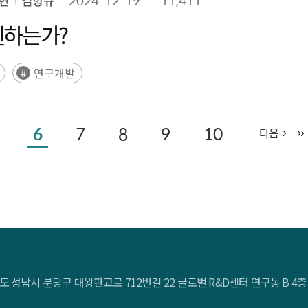
현
김항규
2024-12-19
11,411
신하는가?
연구개발
6
7
8
9
10
다음
도 성남시 분당구 대왕판교로 712번길 22 글로벌 R&D센터 연구동 B 