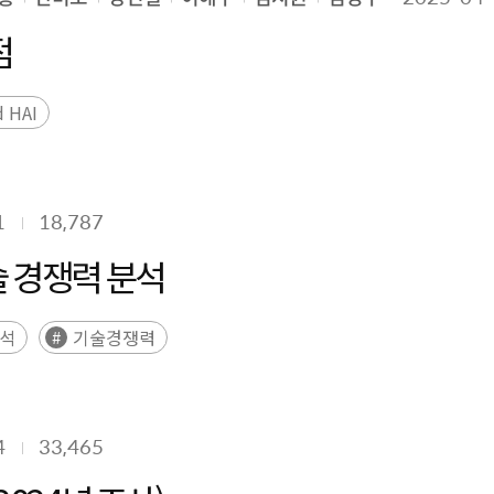
점
d HAI
1
18,787
술 경쟁력 분석
석
기술경쟁력
4
33,465