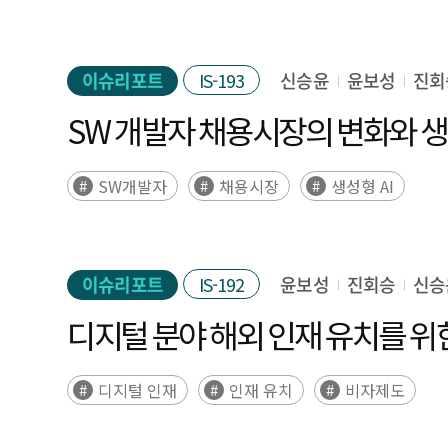
이슈리포트
IS-193
신승윤
윤보성
진회
SW 개발자 채용시장의 변화와 생
SW개발자
채용시장
생성형 AI
이슈리포트
IS-192
윤보성
진회승
신승
디지털 분야 해외 인재 유치를 위
디지털 인재
인재 유치
비자제도