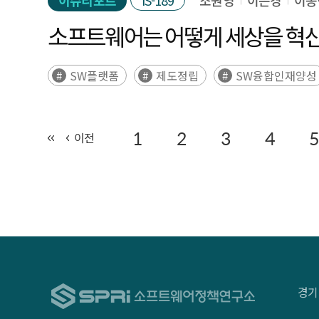
이슈리포트
IS-189
조원영
이은경
이동
소프트웨어는 어떻게 세상을 혁
SW플랫폼
제도정립
SW융합인재양성
1
2
3
4
5
이전
경기