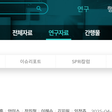
연구
전체
제목
내용
태그
첨부파일
체
1일
1주
1개월
3개월
1년
전체자료
연구자료
간행물
~
시
마
작
지
일
막
조회
일
이슈리포트
SPRi칼럼
흥
안미소
장진철
이해수
김지원
임정주
2025-04