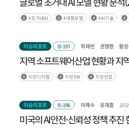
글로벌 초거대 AI 모델 현황 분석(
#초거대AI
#대형모델
#AI기술
이슈리포트
IS-197
하재빈
권영환
황성
지역 소프트웨어산업 현황과 지역
지방디지털
지방SW
지방산업
이슈리포트
IS-196
이해수
유재흥
202
미국의 AI안전·신뢰성 정책 추진