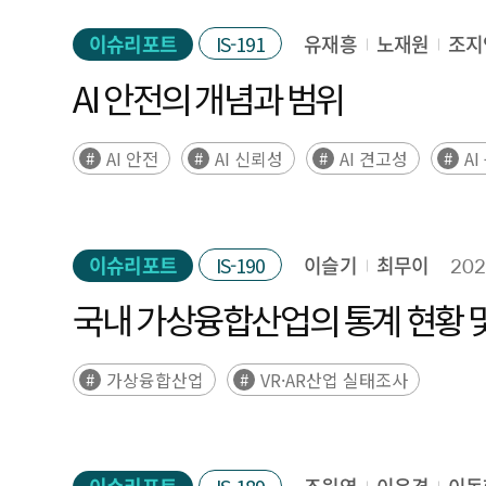
이슈리포트
IS-191
유재흥
노재원
조지
AI 안전의 개념과 범위
AI 안전
AI 신뢰성
AI 견고성
AI
이슈리포트
IS-190
이슬기
최무이
202
국내 가상융합산업의 통계 현황 및
가상융합산업
VR·AR산업 실태조사