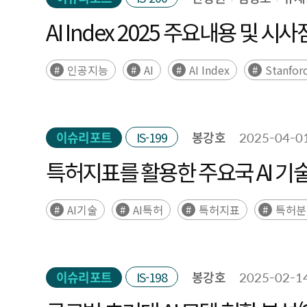
AI Index 2025 주요내용 및 시사
인공지능
AI
AI Index
Stanfor
이슈리포트
IS-199
봉강호
2025-04-0
특허지표를 활용한 주요국 AI 기
AI기술
AI특허
특허지표
특허분
이슈리포트
IS-198
봉강호
2025-02-1