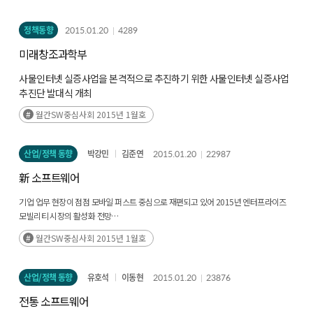
식약처 : 식품이력 추적정보, 식의약품 종합정보, 생약종합정보
정책동향
2015.01.20
4289
미래창조과학부
사물인터넷 실증사업을 본격적으로 추진하기 위한 사물인터넷 실증사업
추진단 발대식 개최
추진단 운영을 위해 사물인터넷 실증센터가 설립되었으며, 관련 기관은
월간SW중심사회 2015년 1월호
사물인터넷(IoT) 실증사업에 상호 협력한다는 양해각서를 맺을 예정
산업/정책 동향
박강민
김준연
2015.01.20
22987
新 소프트웨어
기업 업무 현장이 점점 모바일 퍼스트 중심으로 재편되고 있어 2015년 엔터프라이즈
모빌리티 시장의 활성화 전망
스타트업, 분석, 오피스SW, CYOD 등이 2015년 엔터프라이즈 모빌리티 분야의 주요
월간SW중심사회 2015년 1월호
트렌드가 될 전망
MS, IBM-애플, 구글 등 글로벌 기업들, 엔터프라이즈 모빌리티 사업을 강화
인텔, 시스코 등 글로벌 ICT 기업들, IoT 신제품 출시, 기술 표준 경쟁 등 IoT 시장 선점을
산업/정책 동향
유호석
이동현
2015.01.20
23876
위한 노력을 강화
전통 소프트웨어
IoT 핵심 표준으로 oneM2M이 주도할 전망이나 다양한 기기간 인터페이스 부문의