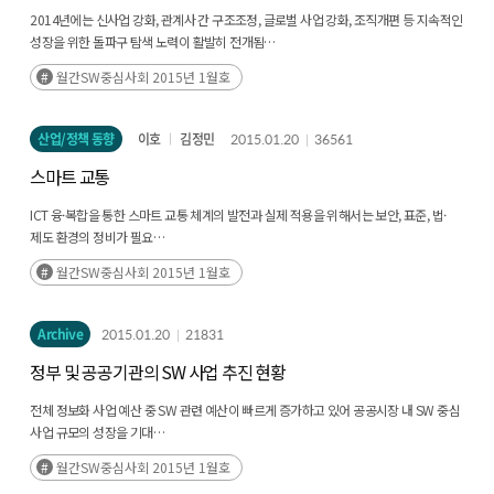
표준 문제가 남아있어 이를 확보하기 위환 경쟁이 심화될 전망
2014년에는 신사업 강화, 관계사 간 구조조정, 글로벌 사업 강화, 조직개편 등 지속적인
성장을 위한 돌파구 탐색 노력이 활발히 전개됨
국내 기업들도 통신사들을 중심으로 IoT 관련 사업을 강화하고 있으며 그 외 전자업체,
2015년에도 대기업 공공시장 축소, 금융시장 정체 등에 대응하기 위한 해외 진출,
IT 서비스 기업 등이 IoT 제품 개발 및 출시 노력을 확대
월간SW중심사회 2015년 1월호
신성장 동력 확보, 조직 효율화 등 노력이 이어질 전망
구글, 애플, 페이스북 등 글로벌 IT 기업들, 기업용 솔루션 시장 진출을 위한 노력 강화
문서작성, 커뮤니케이션, 이메일 등 기업의 기초 업무인 협업을 중심으로 기업용 솔루션
산업/정책 동향
이호
김정민
2015.01.20
36561
시장 공략 강화 추세
스마트 교통
기존 B2C 중심의 글로벌 IT 기업들의 기업용 솔루션 시장 진출 노력이 지속될 전망
ICT 융·복합을 통한 스마트 교통 체계의 발전과 실제 적용을 위해서는 보안, 표준, 법·
제도 환경의 정비가 필요
V2X 통신 기술의 발전으로 차량과 차량, 차량과 인프라의 정보 공유가 가능해지면서
월간SW중심사회 2015년 1월호
다양한 서비스가 창출될 것으로 기대되나 그로 인해 신규 보안 이슈 및 안전 문제가
나타날 전망
다양한 자동차 제조사들이 자체 기술 개발 노력을 확대하고 있어 통신 수단의 표준,
Archive
2015.01.20
21831
내장 소프트웨어 표준 문제 등의 이슈 발생이 우려
정부 및 공공기관의 SW 사업 추진 현황
또한, ICT 기술의 오류 및 오작동으로 인한 교통사고 발생 시 책임소재에 대한 기준
마련이 시급
전체 정보화 사업 예산 중 SW 관련 예산이 빠르게 증가하고 있어 공공시장 내 SW 중심
글로벌 경쟁력 확보를 위해 미국, 유럽 등 국가와의 글로벌 표준 제정, 기술 교류 등 협력
사업 규모의 성장을 기대
체계 강화 노력이 필요
2015년 정보화 사업 예산은 전년 대비 4.0% 증가한 3조 6,910억 원이며 이 중 SW
월간SW중심사회 2015년 1월호
관련 예산은 전년대비 7.8% 증가한 3조 391억 원으로 집계