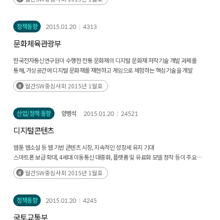
사이버보안 유닛을 기존 지적재산부 산하에 편성해 사이버범죄에 대한 법적
가이드라인과 전문적인 자문을 제공하는 중앙 허브 역할을 수행할 방침
정책동향
2015.01.20
4313
문화체육관광부
한국전자통신연구원이 수행한 전통 문화재의 디지털 문화재 저작기술 개발 과제를
통해, 가상공간에 디지털 문화재를 재현하고 게임으로 체험하는 핵심기술을 개발
월간SW중심사회 2015년 1월호
산업/정책 동향
양병석
2015.01.20
24521
디지털콘텐츠
웹툰 웹소설 등 웹 기반 콘텐츠 시장, 지속적인 성장세 유지 기대
스마트폰 보급 확대, 4세대 이동통신 대중화, 플랫폼 및 유료화 모델 정착 등이 주요
성장 요인
월간SW중심사회 2015년 1월호
웹 기반 콘텐츠는 원소스멀티유즈로의 활용이 용이해 드라마, 영화, 게임 등 2차
창작물로 인한 파생 효과가 클 전망
정책동향
2015.01.20
4245
국토교통부