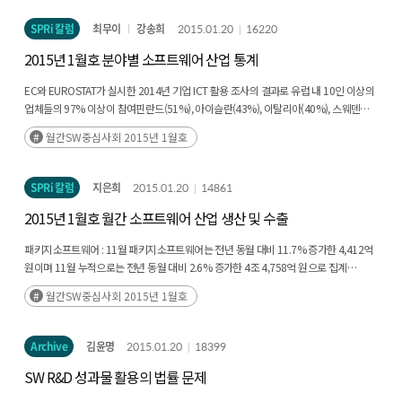
SPRi 칼럼
최무이
강송희
2015.01.20
16220
2015년 1월호 분야별 소프트웨어 산업 통계
EC와 EUROSTAT가 실시한 2014년 기업 ICT 활용 조사의 결과로 유럽 내 10인 이상의
업체들의 97% 이상이 참여핀란드(51%), 아이슬란(43%), 이탈리아(40%), 스웨덴
(39%), 덴마크(38%) 등 국가들의 클라우드 이용률이 매우 높은 것으로 집계
월간SW중심사회 2015년 1월호
SPRi 칼럼
지은희
2015.01.20
14861
2015년 1월호 월간 소프트웨어 산업 생산 및 수출
패키지소프트웨어 : 11월 패키지소프트웨어는 전년 동월 대비 11.7% 증가한 4,412억
원이며 11월 누적으로는 전년 동월 대비 2.6% 증가한 4조 4,758억 원으로 집계
IT 서비스 : 11월 IT 서비스는 전년 동월 대비 9.6% 증가한 2조 7,205억 원이며, 11월
월간SW중심사회 2015년 1월호
누적 규모는 27조 4,748억 원으로 전년 동월 대비 0.8% 증가
Archive
김윤명
2015.01.20
18399
SW R&D 성과물 활용의 법률 문제