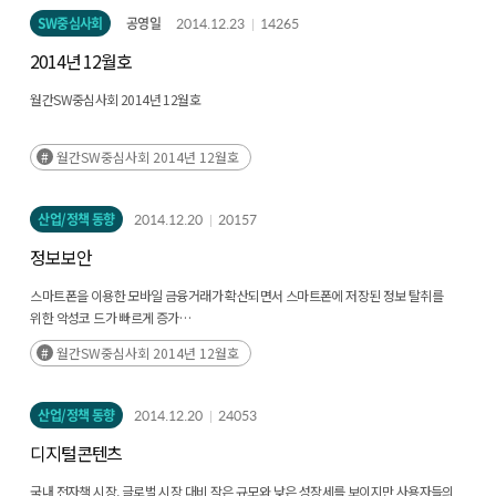
SW중심사회
공영일
2014.12.23
14265
2014년 12월호
월간SW중심사회 2014년 12월호
월간SW중심사회 2014년 12월호
산업/정책 동향
2014.12.20
20157
정보보안
스마트폰을 이용한 모바일 금융거래가 확산되면서 스마트폰에 저장된 정보 탈취를
위한 악성코 드가 빠르게 증가
특히, 사용자 비중이 높은 안드로이드 OS 사용자를 타깃으로 하는 악성코드가 급증
월간SW중심사회 2014년 12월호
피해 예방을 위해 정식 OS 사용, 출처 불명의 링크 클릭 유의, 주기적인 모바일 백신
실행 등 사 용자의 노력이 필요
산업/정책 동향
2014.12.20
24053
디지털콘텐츠
국내 전자책 시장, 글로벌 시장 대비 작은 규모와 낮은 성장세를 보이지만 사용자들의