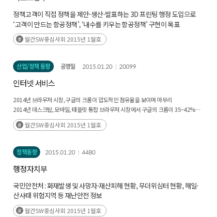
정책고객이 직접 정책을 제안-생산-발표하는 3D 프린팅 행정 도입으로
‘고객이 만드는 항공정책’, ‘내수를 키우는 항공정책’ 구현이 목표
고객 중심 항공정책 구현을 위해 항공 소비자, 미래항공산업, 항공운송업
월간SW중심사회 2015년 1월호
등 3개 분과로 구성된 제1기 항공정책고객위원회를 구성
산업/정책 동향
공영일
2015.01.20
20099
인터넷 서비스
2014년 브라우저 시장, 구글의 크롬이 압도적인 점유율을 보이며 마무리
2014년 데스크탑, 모바일, 태블릿 통합 브라우저 시장에서 구글의 크롬이 35~42%의
점유율로 시장 1위를 유지
월간SW중심사회 2015년 1월호
PC에서 모바일로 전환이 가속화되고 있어 모바일/태블릿 연동이 가능한 크롬
브라우저가 빠르게 성장
정책동향
2015.01.20
4480
행정자치부
국민안전처 : 화재발생 및 사망자·재산피해 현황, 무더위심터 현황, 해일·
산사태 위험지역 등 재난안전 정보
방위사업청 : 조달계획, 입찰공고·결과, 계약 정보 등 군수품 조달정보
월간SW중심사회 2015년 1월호
외교부 : 국제기구 채용정보