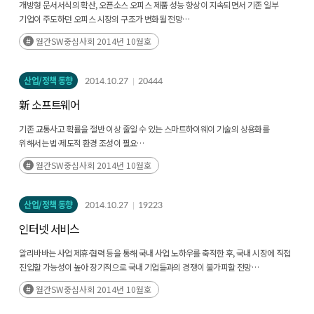
개방형 문서서식의 확산, 오픈소스 오피스 제품 성능 향상이 지속되면서 기존 일부
기업이 주도하던 오피스 시장의 구조가 변화될 전망
특정 기업의 영향력 축소와 비용 절감 목적으로 개방형 문서 서식 도입은 확대될 전망
월간SW중심사회 2014년 10월호
오픈소스 오피스 제품들의 성능이 빠르게 향상되면서 오픈소스 오피스 제품과 상용
오피스 제품 간 치열한 시장 경쟁이 펼쳐질 전망
완성도 개선, 오류에 대한 불명확한 책임 소재 해결 등이 오픈소스 오피스 제품들이
산업/정책 동향
2014.10.27
20444
해결해야 할 과제로 부각
新 소프트웨어
기존 교통사고 확률을 절반 이상 줄일 수 있는 스마트하이웨이 기술의 상용화를
위해서는 법·제도적 환경 조성이 필요
스마트하이웨이 기술의 도입을 위해서는 해당 기술이 적용된 도로 및 차량에서
월간SW중심사회 2014년 10월호
교통사고 발생 시 책임소재 등에 대해 법·제도적 가이드라인의 확립이 필요
관련 제품 및 시스템에 대해 기술 결함, 오작동, 보안 등 다양한 측면에서의 표준 확립 및
감사 기준의 마련이 필요
산업/정책 동향
2014.10.27
19223
인터넷 서비스
알리바바는 사업 제휴·협력 등을 통해 국내 사업 노하우를 축적한 후, 국내 시장에 직접
진입할 가능성이 높아 장기적으로 국내 기업들과의 경쟁이 불가피할 전망
압도적인 물량과 낮은 수수료 정책을 펼치고 있어, 국내 시장에 직접 진출할 경우,
월간SW중심사회 2014년 10월호
오픈마켓, 소셜커머스, B2B 마켓 등 전자상거래 시장의 경쟁이 심화될 것으로 예상
막대한 사용자수를 기반으로 국내 온라인 광고 시장에 대한 영향력도 확대될 전망