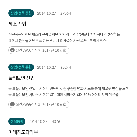
산업/정책 동향
2014.10.27
27554
제조 산업
선진국들의 첨단제조업 전략은 첨단 기기·장비의 발전보다 기기·장비가 생산하는
데이터 분석을 기반으로 하는 관리자 의사결정 지원 소프트웨어가 핵심
센서, 컨트롤러, 네트워크 기술의 발전이 제조업과 ICT의 융합을 촉발했으나, 비용 절감
월간SW중심사회 2014년 10월호
및 생산 효율성 증대 등 혁신을 위해서는 제조 데이터 분석 기술 역량 강화가 필요
분석 기술은 제조공정에서 수집된 데이터를 기반으로 상황 파악 및 문제 해결을
지원하는 지능화의 핵심. 하드웨어 상태 파악 및 기능 조율을 통해 기기의 최적화된
산업/정책 동향
2014.10.27
35244
성능을 이끌어 내는 것이 가능
물리보안 산업
하드웨어 교체 중심의 성능 향상이 아닌 소프트웨어 업그레이드만으로 성능 개선이
가능해 공장 운영의 유연성을 제공
국내 물리보안 산업은 시장 트렌드에 맞춘 꾸준한 변화 시도를 통해 새로운 변신을 모색
국내 물리보안 서비스 시장은 일부 대형 서비스기업이 90% 이상의 시장 점유율
차지하고 있는 독과점 시장이며, 경쟁 구도가 고착화와 고객 유치 경쟁이 심화되고 있는
월간SW중심사회 2014년 10월호
상황
인력 중심의 출동경비서비스를 중심으로 성장해오면서 일부 기업을 제외하면
자체적인 제품 및 솔루션의 R&D 역량이 부족한 상황
정책동향
2014.10.27
4076
국내 물리보안 제품 시장도 소수의 대형 제조기업을 제외하면 중소기업이 대다수를
미래창조과학부
차지하고 있어 신기술·신제품 개발 및 제품 품질 개선 역량이 부족