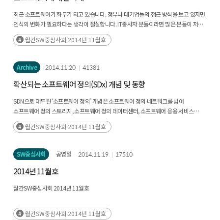
최근 소프트웨어가 화두가 되고 있습니다. 정부나 대기업들의 접근 방식을 보고 있자면
인식의 변화가 필요하다는 생각이 절실합니다. IT종사자 분들이라면 많은 분들이 저와
비슷한 생각을 하십니다. 그러나 소프트웨어 분야를 잘 모르시는 분들이라면
월간SW중심사회 2014년 11월호
소프트웨어가 무엇이 다른지 알기 어렵습니다. 도대체 소프트웨어는 무엇이 다를까요?
그동안의 현장경험을 바탕으로 생각을 정리해 보았습니다.
Archive
2014.11.20
41381
확산되는 소프트웨어 정의(SDx) 개념 및 동향
SDN으로 대두된 ‘소프트웨어 정의’ 개념은 소프트웨어 정의 네트워크를 넘어
소프트웨어 정의 스토리지, 소프트웨어 정의 데이터센터, 소프트웨어 응용 서비스
등으로 빠르게 확산되어 SDx (Software Defined Anything/Everything)의 개념으로
월간SW중심사회 2014년 11월호
확장되었다.
SW중심사회
공영일
2014.11.19
17510
2014년 11월호
월간SW중심사회 2014년 11월호
월간SW중심사회 2014년 11월호