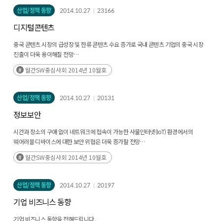
산업/정책 동향
2014.10.27
23166
디지털콘텐츠
중국 콘텐츠 시장의 급성장 및 한류 콘텐츠 수요 증가로 국내 콘텐츠 기업의 중국 시장
진출이 더욱 용이해질 전망
방송, 드라마, K + POP 등의 콘텐츠가 중심이 되어 중국 시장 진출을 주도하고 있으며,
월간SW중심사회 2014년 10월호
빠르게 성장하는 상황
다양한 포맷의 디지털 콘텐츠 개발과 콘텐츠의 품질/서비스 수준 향상, 지적재산권
보호문제 해결 등을 통해 중국 시장에 안착할 수 있는 기반을 확보하는 것이 중요
산업/정책 동향
2014.10.27
20131
정보보안
시간과 장소의 구애 없이 네트워크에 접속이 가능한 사물인터넷(IoT) 환경에서의
웨어러블 디바이스에 대한 보안 위협은 더욱 증가할 전망
웨어러블 디바이스를 통해 온라인 서핑 시, 데이터의 유출로 인한 사용자의 프라이버시
월간SW중심사회 2014년 10월호
침해 및 특수 범죄의 대상 가능성 상존
건강상태 셀프 트래킹, 금융 결제 등의 과정에서 해킹 등에 의해 웨어러블 디바이스
착용자의 위치, 관심사, 건강 상태, 구매내역 등 핵심 정보가 실시간으로 유출될
산업/정책 동향
2014.10.27
20197
가능성이 높아 위험성이 더욱 커질 전망
기업 비즈니스 동향
기업 비즈니스 동향을 전해드립니다.