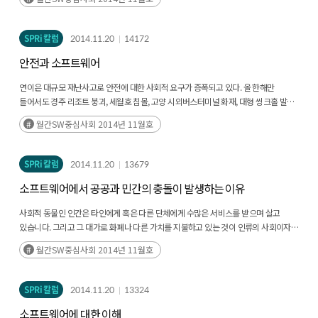
SPRi 칼럼
2014.11.20
14172
안전과 소프트웨어
연이은 대규모 재난사고로 안전에 대한 사회적 요구가 증폭되고 있다. 올 한해만
들어서도 경주 리조트 붕괴, 세월호 침몰, 고양 시외버스터미널 화재, 대형 씽크홀 발생,
부산·울산의 기록적인 폭우, 판교 환풍구 추락사고 등 많은 인명을 앗아가는 안타까운
월간SW중심사회 2014년 11월호
사고들이 이어지고 있다. 우리 사회의 안전체계에 대한 철저한 점검과 대책 마련을 통해
적어도 안전관리 소홀로 인한 사고가 반복되지 않도록 해야 할 것이다.
SPRi 칼럼
2014.11.20
13679
소프트웨어에서 공공과 민간의 충돌이 발생하는 이유
사회적 동물인 인간은 타인에게 혹은 다른 단체에게 수많은 서비스를 받으며 살고
있습니다. 그리고 그 대가로 화폐나 다른 가치를 지불하고 있는 것이 인류의 사회이자
경제시스템입니다. 경제시스템의 기업이 제공하는 서비스는 기업의 이윤을 위해
월간SW중심사회 2014년 11월호
제공됩니다.
SPRi 칼럼
2014.11.20
13324
소프트웨어에 대한 이해