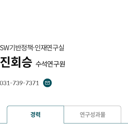
SW기반정책·인재연구실
진회승
수석연구원
031-739-7371
경력
연구성과물