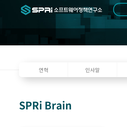
검색범위
기간
전
소
연혁
인사말
개
SPRi Brain