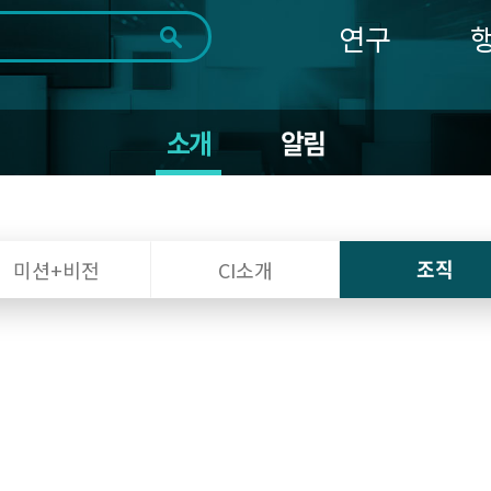
연구
전체
제목
내용
태그
첨부파일
체
1일
1주
1개월
3개월
1년
소개
알림
~
시
마
작
지
일
막
조회
일
조직
미션+비전
CI소개