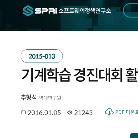
검색범위
기간
전
2015-013
기계학습 경진대회 활성
추형석
역대연구원
2016.01.05
21243
PDF 다운