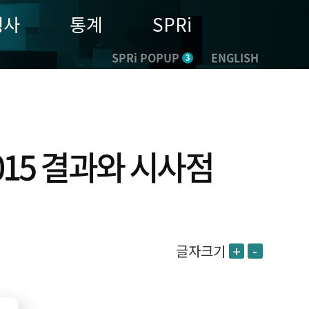
행사
통계
SPRi
SPRi POPUP
ENGLISH
3
015 결과와 시사점
글자크기
+
-