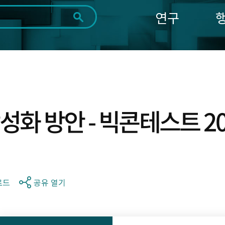
연구
전체
제목
내용
태그
첨부파일
체
1일
1주
1개월
3개월
1년
~
시
마
작
지
일
막
조회
화 방안 - 빅콘테스트 2
일
로드
공유 열기