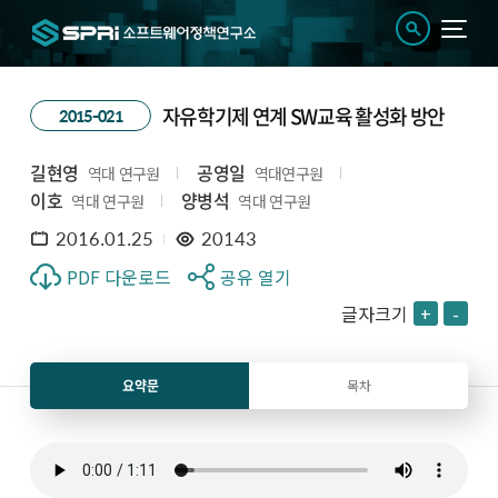
자유학기제 연계 SW교육 활성화 방안
2015-021
길현영
공영일
역대 연구원
역대연구원
이호
양병석
역대 연구원
역대 연구원
2016.01.25
20143
PDF 다운로드
공유 열기
글자크기
+
-
요약문
목차