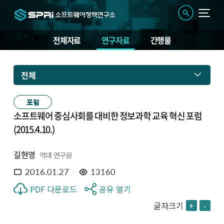
전체자료
연구자료
간행물
전체
포럼
소프트웨어 중심사회를 대비한 정보과학 교육 혁신 포럼
(2015.4.10.)
길현영
역대 연구원
2016.01.27
13160
PDF 다운로드
공유 열기
글자크기
+
-