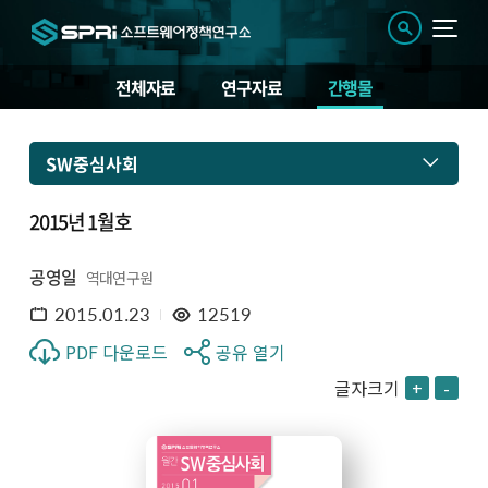
전체자료
연구자료
간행물
SW중심사회
2015년 1월호
공영일
역대연구원
2015.01.23
12519
PDF 다운로드
공유 열기
글자크기
+
-