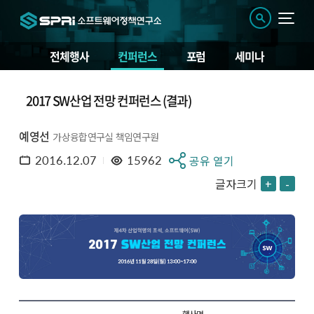
전체행사
컨퍼런스
포럼
세미나
2017 SW산업 전망 컨퍼런스 (결과)
예영선
가상융합연구실 책임연구원
2016.12.07
15962
공유 열기
글자크기
+
-
행사명