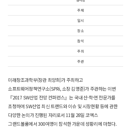
주 제
일 시
장 소
참 석
주 최
주 관
미래창조과학부(장관 최양희)가 주최하고
소프트웨어정책연구소(SPRi, 소장 김명준)가 주관하는 이번
『2017 SW산업 전망 컨퍼런스』는 국내 산·학·연 전문가를
초청하여 SW산업 최신 트랜드와 이슈 및 시장현황 등에 관한
다양한 논의가 진행된 자리로서 11월 28일 코엑스
그랜드볼룸에서 300여명이 참석한 가운데 성황리에 마쳤다.