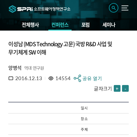
전체행사
컨퍼런스
포럼
세미나
이성남 (MDS Technology 고문) 국방 R&D 사업 및
무기체계 SW 이해
양병석
역대 연구원
2016.12.13
14554
공유 열기
글자크기
+
-
일 시
장 소
주 제