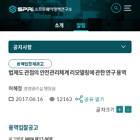
소개
알림
공지사항
용역입찰재공고
법제도 관점의 안전관리체계 리모델링에 관한 연구 용역
허혜정
경영관리실 행정원
2017.06.16
12163
공유 열기
글자크기
+
-
용역입찰공고
공고번호
NIPA 제17-90호