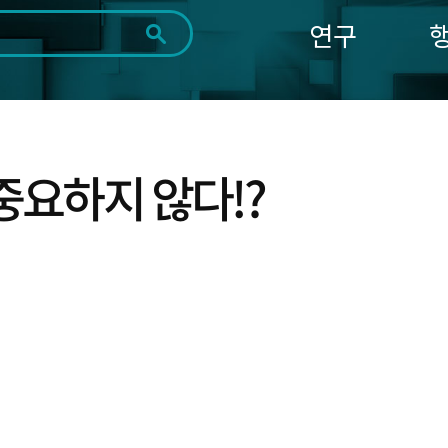
연구
전체
제목
내용
태그
첨부파일
체
1일
1주
1개월
3개월
1년
~
시
마
중요하지 않다!?
작
지
일
막
조회
일