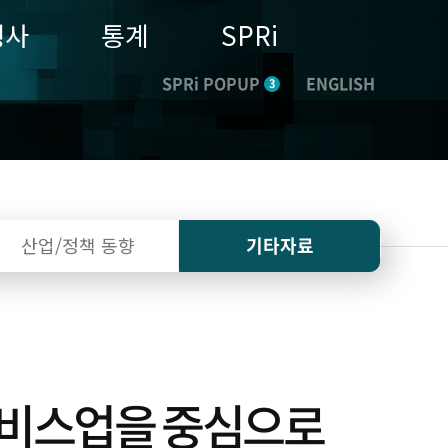
행사
통계
SPRi
SPRi POPUP
ENGLISH
3
산업/정책
동향
기타자료
T서비스업을 중심으로