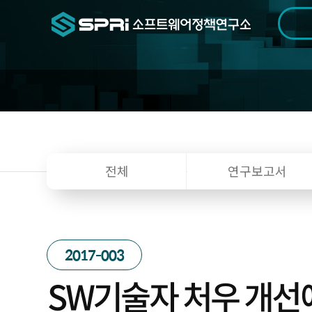
검색범위
기간
전
전체
연구보고서
2017-003
SW기술자 처우 개선에