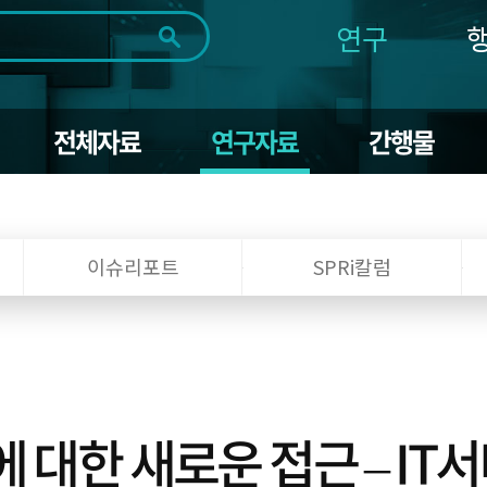
연구
전체
제목
내용
태그
첨부파일
체
1일
1주
1개월
3개월
1년
전체자료
연구자료
간행물
~
시
마
작
지
일
막
조회
일
이슈리포트
SPRi칼럼
 대한 새로운 접근 – I