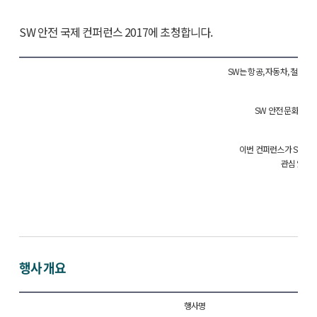
SW 안전 국제 컨퍼런스 2017에 초청합니다.
SW는 항공, 자동차, 철도,
그래서
SW 안전 문화 확산
SW
이번 컨퍼런스가 SW 안
관심 있는 
행사 개요
행사명