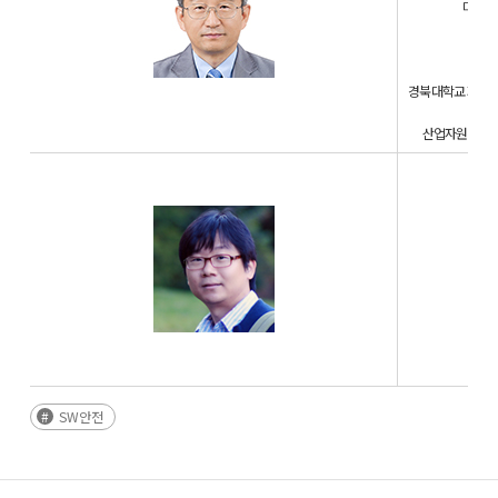
미국 G
경북대학교 지능형
산업자원통상부
현
Micr
SW안전