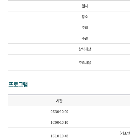
일시
장소
주최
주관
참석대상
주요내용
프로그램
시간
09:30-10:00
10:00-10:10
(기조연설) Safet
10:10-10:45