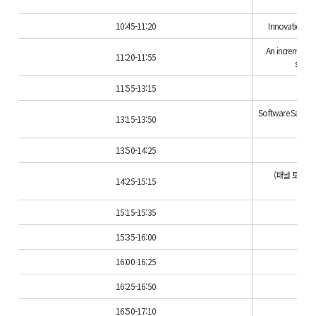
10:45-11:20
Innovation and
An incremental
11:20-11:55
softw
11:55-13:15
Software Safety I
13:15-13:50
13:50-14:25
De
(패널 토의) Impa
14:25-15:15
15:15-15:35
15:35-16:00
16:00-16:25
He
16:25-16:50
SW
16:50-17:10