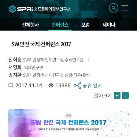
전체행사
컨퍼런스
포럼
세미나
SW 안전 국제 컨퍼런스 2017
진회승
SW기반정책·인재연구실 수석연구원
서영희
역대연구원
송지환
SW기반정책·인재연구실 실장(직무대행)
2017.11.14
18898
공유 열기
글자크기
+
-