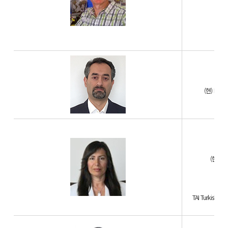
Tool
Airb
Tu
(현) Honey
A
(현) TAO
S
TAI Turkish Aer