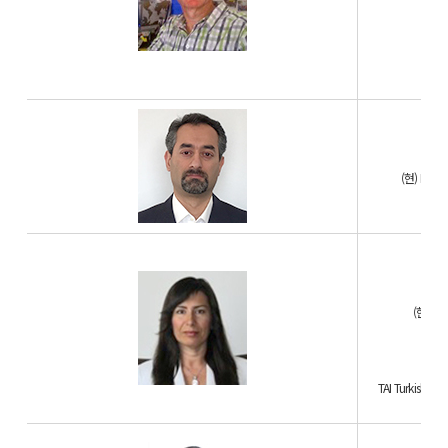
Tool
Airb
Tu
(현) Honey
A
(현) TAO
S
TAI Turkish Aer