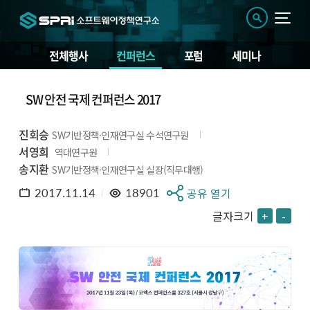
전체행사
컨퍼런스
포럼
세미나
SW 안전 국제 컨퍼런스 2017
진회승
SW기반정책·인재연구실 수석연구원
서영희
역대연구원
송지환
SW기반정책·인재연구실 실장(직무대행)
2017.11.14
18901
공유 열기
글자크기
+
-