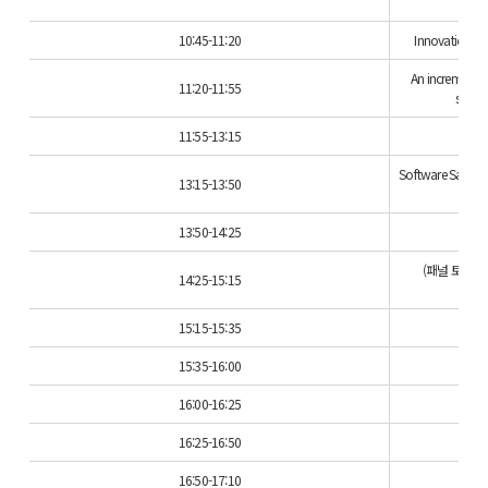
10:45-11:20
Innovation and
An incremental
11:20-11:55
softw
11:55-13:15
Software Safety I
13:15-13:50
13:50-14:25
De
(패널 토의) Impa
14:25-15:15
15:15-15:35
15:35-16:00
16:00-16:25
He
16:25-16:50
SW
16:50-17:10