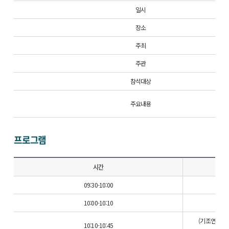
일시
장소
주최
주관
참석대상
주요내용
프로그램
시간
09:30-10:00
10:00-10:10
(기조연설) Safet
10:10-10:45