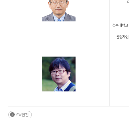
미국 G
경북대학교 지능형
산업자원통상부
현
Micr
SW안전