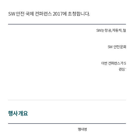
SW 안전 국제 컨퍼런스 2017에 초청합니다.
SW는 항공, 자동차, 철도,
그래서
SW 안전 문화 확산
SW
이번 컨퍼런스가 SW 안
관심 있는 
행사 개요
행사명