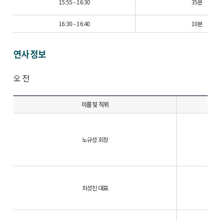
15:55∼16:30
35분
16:30∼16:40
10분
연사 정보
오 전
이름 및 직위
노규성 회장
최성진 대표