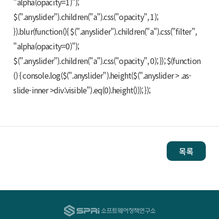
"alpha(opacity=1)");
$(".anyslider").children("a").css("opacity", 1);
}).blur(function(){ $(".anyslider").children("a").css("filter",
"alpha(opacity=0)");
$(".anyslider").children("a").css("opacity", 0); }); $(function
() { console.log($(".anyslider").height($(".anyslider > .as-
slide-inner >div:visible").eq(0).height())); });
목록