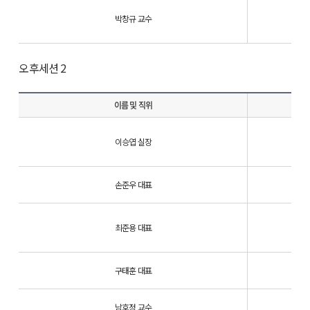
박창규 교수
오후세션 2
이름 및 직위
이승엽 실장
손준우 대표
최준용 대표
구태훈 대표
남호정 교수