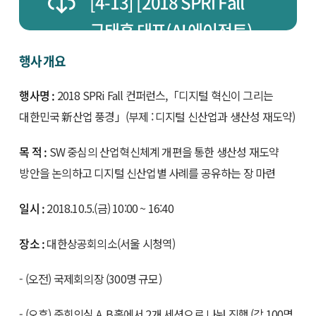
[4-13] [2018 SPRi Fall
구태훈 대표(AI 에이전트)
뉴마진캐피탈 최준용 대표
Conference]
행사 개요
행사명 :
2018 SPRi Fall 컨퍼런스,「디지털 혁신이 그리는
(블록체인 금융)
광주과학기술원 남호정
대한민국 新산업 풍경」(부제 : 디지털 신산업과 생산성 재도약)
목 적 :
SW 중심의 산업혁신체계 개편을 통한 생산성 재도약
교수(디지털 신약)
방안을 논의하고 디지털 신산업별 사례를 공유하는 장 마련
일시 :
2018.10.5.(금) 10:00 ~ 16:40
장소 :
대한상공회의소(서울 시청역)
- (오전) 국제회의장 (300명 규모)
- (오후) 중회의실 A, B홀에서 2개 세션으로 나눠 진행 (각 100명