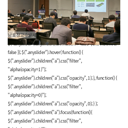
남호정교수발제
$(".anyslider").anyslider({ animation : "fade", showBullets :
false }); $(".anyslider").hover( function() {
$(".anyslider").children("a").css("filter",
"alpha(opacity=1)");
$(".anyslider").children("a").css("opacity", 1); }, function() {
$(".anyslider").children("a").css("filter",
"alpha(opacity=0)");
$(".anyslider").children("a").css("opacity", 0); } );
$(".anyslider").children("a").focus(function(){
$(".anyslider").children("a").css("filter",