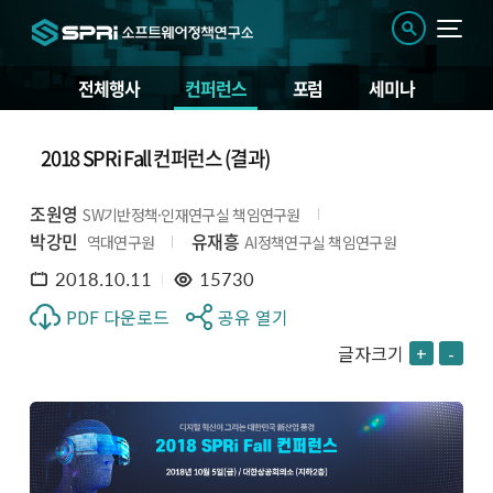
전체행사
컨퍼런스
포럼
세미나
2018 SPRi Fall 컨퍼런스 (결과)
조원영
SW기반정책·인재연구실 책임연구원
박강민
유재흥
역대연구원
AI정책연구실 책임연구원
2018.10.11
15730
PDF 다운로드
공유 열기
글자크기
+
-