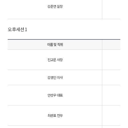
김준연 실장
오후세션 1
이름 및 직위
진교문 사장
김영인 이사
안성우 대표
최관표 전무