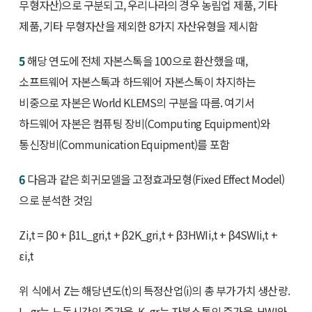
무형자산)으로 구분되고, 우리나라의 경우 농림업 제품, 기타
제품, 기타 무형자산을 제외한 8가지 자산유형을 제시함
5
해당 연도에 전체 자본스톡을 100으로 환산했을 때,
소프트웨어 자본스톡과 하드웨어 자본스톡이 차지하는
비중으로 자본은 World KLEMS의 구분을 따름. 여기서
하드웨어 자본은 컴퓨팅 장비(Computing Equipment)와
통신장비(Communication Equipment)를 포함
6
다음과 같은 회귀모델을 고정효과모형(Fixed Effect Model)
으로 분석한 것임
Zi,t = β0 + β1L_gri,t + β2K_gri,t + β3HWIi,t + β4SWIi,t +
εi,t
위 식에서 Z는 해당년도(t)의 특정산업(i)의 총 부가가치 생산량.
L_gr는 노동시간의 증가율, K_gr는 자본스톡의 증가율, HWI와