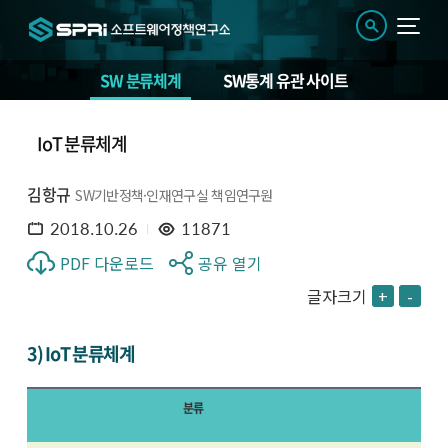
SW 분류체계
SW통계 유관 사이트
IoT 분류체계
김항규
SW기반정책·인재연구실 책임연구원
2018.10.26
11871
PDF 다운로드
공유 열기
글자크기
+
-
3) IoT 분류체계
분류