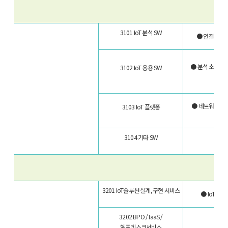
3101 IoT
분석 SW
● 연결지점에
● 분석 소프트
3102 IoT
응용 SW
● 네트워크를 
3103 IoT
플랫폼
3104
기타 SW
● 
3201
IoT솔루션 설계, 구현 서비스
● IoT 구
3202
BPO / IaaS /
헬프데스크서비스