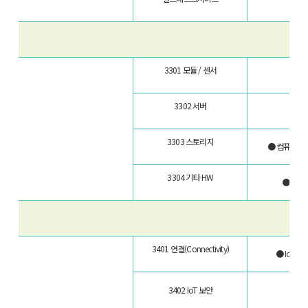
3301
모듈 / 센서
3302
서버
3303
스토리지
● 컴퓨터시스
3304
기타 HW
● 서버
3401
연결(Connectivity)
● IoT
● I
3402 IoT
보안