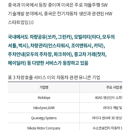
중국과 미국에서 등장 중이며 미국은 주로 자율주행 SW
기술개발 분야에서, 중국은 전기자동차 생산과 관련된 HW
스타트업임
10
국내에서도 차량공유(쏘카, 그린카), 모빌리티(타다, 모두의
셔틀, 벅시), 차량관리(인스타워시, 조이앤워시, 카닥),
주차안내(모두의 주차장, 파크히어), 중고차 거래(첫차,
헤이딜러) 등 다양한 서비스가 등장하고 있음
표 3 차량호출 서비스 이외 자동차 관련 유니콘 기업
기업명
주요 사업 분야
Mobileye
ADAS 영상인식 소프트웨어
Velodyne LiDAR
라이다 개발 및 생산
Quanergy Systems
라이다 센서와 3D 영상처리 
Nikola Motor Company
수소연료전지 자동차 생산 