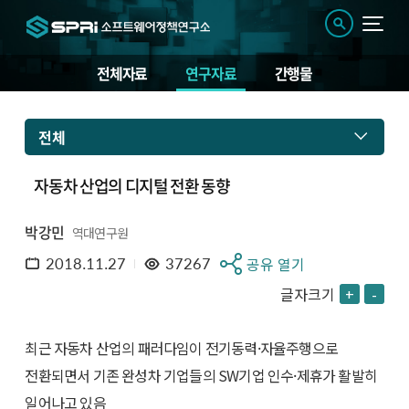
전체자료
연구자료
간행물
전체
자동차 산업의 디지털 전환 동향
박강민
역대연구원
2018.11.27
37267
공유 열기
글자크기
+
-
최근 자동차 산업의 패러다임이 전기동력·자율주행으로
전환되면서 기존 완성차 기업들의 SW기업 인수·제휴가 활발히
일어나고 있음