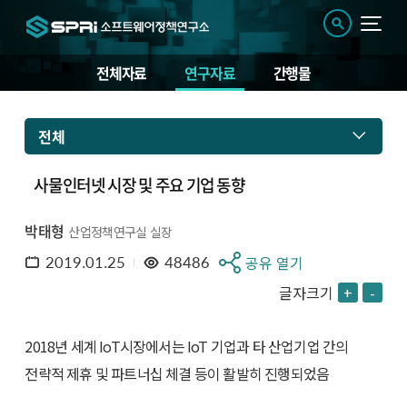
전체자료
연구자료
간행물
전체
사물인터넷 시장 및 주요 기업 동향
박태형
산업정책연구실 실장
2019.01.25
48486
공유 열기
글자크기
+
-
2018년 세계 IoT시장에서는 IoT 기업과 타 산업기업 간의
전략적 제휴 및 파트너십 체결 등이 활발히 진행되었음