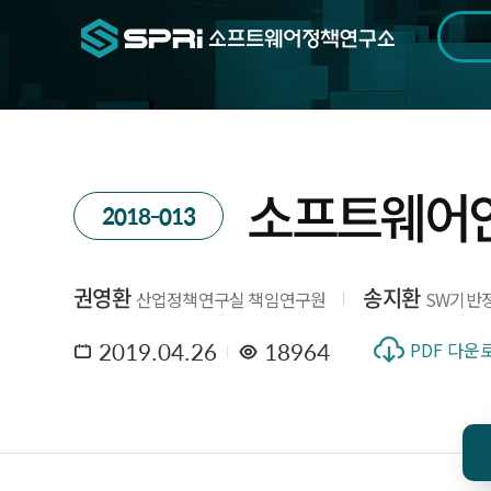
검색범위
기간
전
소프트웨어안
2018-013
권영환
송지환
산업정책연구실 책임연구원
SW기반정
2019.04.26
18964
PDF 다운