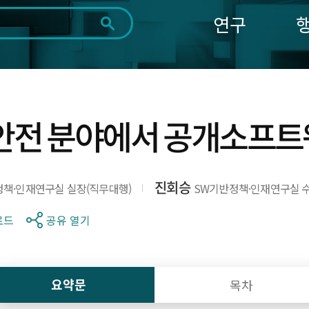
연구
전체
제목
내용
태그
첨부파일
체
1일
1주
1개월
3개월
1년
~
시
마
전 분야에서 공개소프트
작
지
일
막
조회
일
진회승
책·인재연구실 실장(직무대행)
SW기반정책·인재연구실 
로드
공유 열기
요약문
목차