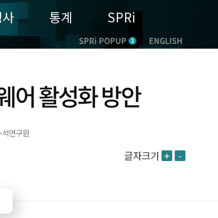
행사
통계
SPRi
SPRi POPUP
ENGLISH
3
웨어 활성화 방안
수석연구원
글자크기
+
-