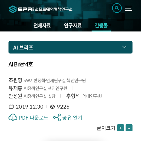
전체자료
연구자료
간행물
AI 브리프
AI Brief 4호
조원영
SW기반정책·인재연구실 책임연구원
유재흥
AI정책연구실 책임연구원
안성원
추형석
AI정책연구실 실장
역대연구원
2019.12.30
9226
PDF 다운로드
공유 열기
글자크기
+
-