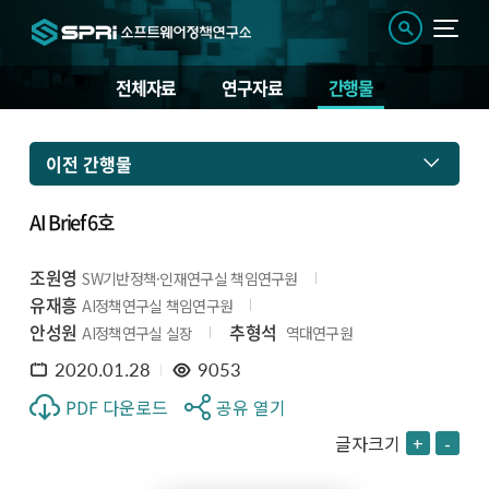
전체자료
연구자료
간행물
이전 간행물
AI Brief 6호
조원영
SW기반정책·인재연구실 책임연구원
유재흥
AI정책연구실 책임연구원
안성원
추형석
AI정책연구실 실장
역대연구원
2020.01.28
9053
PDF 다운로드
공유 열기
글자크기
+
-