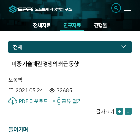
전체자료
연구자료
간행물
전체
미중 기술패권 경쟁의 최근 동향
오종혁
2021.05.24
32685
PDF 다운로드
공유 열기
글자크기
+
-
들어가며