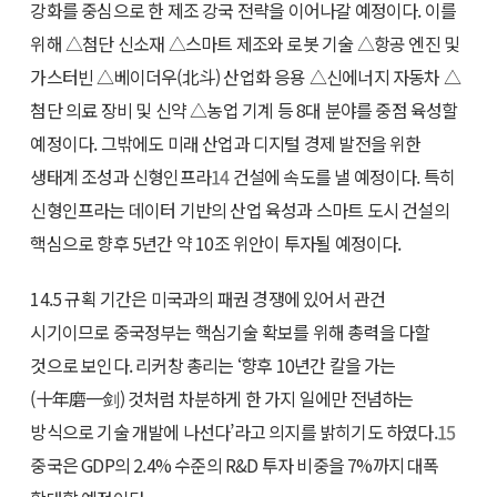
강화를 중심으로 한 제조 강국 전략을 이어나갈 예정이다. 이를
위해 △첨단 신소재 △스마트 제조와 로봇 기술 △항공 엔진 및
가스터빈 △베이더우(北斗) 산업화 응용 △신에너지 자동차 △
첨단 의료 장비 및 신약 △농업 기계 등 8대 분야를 중점 육성할
예정이다. 그밖에도 미래 산업과 디지털 경제 발전을 위한
생태계 조성과 신형인프라
14
건설에 속도를 낼 예정이다. 특히
신형인프라는 데이터 기반의 산업 육성과 스마트 도시 건설의
핵심으로 향후 5년간 약 10조 위안이 투자될 예정이다.
14.5 규획 기간은 미국과의 패권 경쟁에 있어서 관건
시기이므로 중국정부는 핵심기술 확보를 위해 총력을 다할
것으로 보인다. 리커창 총리는 ‘향후 10년간 칼을 가는
(十年磨一剑) 것처럼 차분하게 한 가지 일에만 전념하는
방식으로 기술 개발에 나선다’라고 의지를 밝히기도 하였다.
15
중국은 GDP의 2.4% 수준의 R&D 투자 비중을 7%까지 대폭