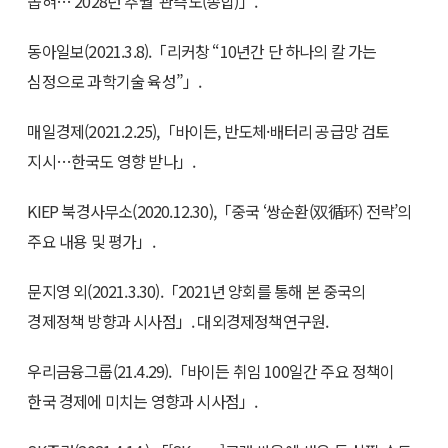
좁혀…‘2028년 추월’ 관측도(종합)」.
동아일보(2021.3.8).「리커창 “10년간 단 하나의 칼 가는
심정으로 과학기술 육성”」.
매일경제(2021.2.25),「바이든, 반도체·배터리 공급망 검토
지시…한국도 영향 받나」.
KIEP 북경사무소(2020.12.30),「중국 ‘쌍순환(双循环) 전략’의
주요 내용 및 평가」.
문지영 외(2021.3.30).「2021년 양회를 통해 본 중국의
경제정책 방향과 시사점」. 대외경제정책연구원.
우리금융그룹(21.4.29).「바이든 취임 100일간 주요 정책이
한국 경제에 미치는 영향과 시사점」.