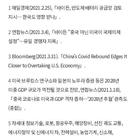
1
매일경제(2021.2.25),「바이든, 반도체·배터리 공급망 검토
지시… 한국도 영향 받나」.
2
연합뉴스(2021.3.4),「바이든 "중국 아닌 미국이 국제의제
설정"…유일 경쟁자 지목」.
3
Bloomberg(2021.3.31).「China’s Covid Rebound Edges It
Closer to Overtaking U.S. Economy」.
4
미국 브루킹스 연구소와 일본의 노무라 증권 등은 2028년
미중 GDP 규모가 역전될 것으로 전망, 연합뉴스(2021.1.18),
「중국 코로나로 미국과 GDP 격차 좁혀…‘2028년 추월’ 관측도
(종합)」.
5
차세대 정보기술, 로봇, 항공우주, 해양장비, 선진 궤도 교통,
에너지절약 및 신에너지 차, 전력설비, 농업기계, 신소재,