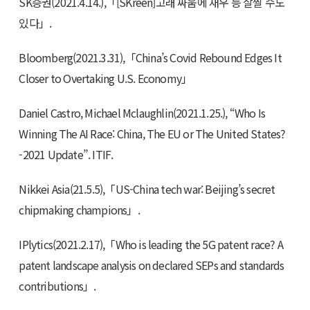
SK증권(2021.4.14.),「[SKreen]고래 싸움에 새우 등 살찔 수도
있다」.
Bloomberg(2021.3.31),「China’s Covid Rebound Edges It
Closer to Overtaking U.S. Economy」
Daniel Castro, Michael Mclaughlin(2021.1.25.), “Who Is
Winning The AI Race: China, The EU or The United States?
-2021 Update”. ITIF.
Nikkei Asia(21.5.5),「US-China tech war: Beijing’s secret
chipmaking champions」.
IPlytics(2021.2.17),「Who is leading the 5G patent race? A
patent landscape analysis on declared SEPs and standards
contributions」.