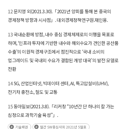
12
문지영 외(2021.3.30).「2021년 양회를 통해 본 중국의
경제정책 방향과 시사점」. 대외경제정책연구원.재인용.
13
국내순환에 방점, 내수 중심 경제체제로의 이행을 목표로
하며, ‘인프라 투자에 기반한 내수와 해외수요가 견인한 공산품
수출’의 이원적 경제구조에서 점진적으로 ‘국내 소비의
업그레이드 및 국내외 수요가 결합된 개방 대국’의 발전 모델로
전환
14
5G, 산업인터넷, 빅데이터 센터, AI, 특고압설비(UHV),
전기차 충전소, 철도 및 교통
15
동아일보(2021.3.8).「리커창 “10년간 단 하나의 칼 가는
심정으로 과학기술 육성”」.
기술패권
월간 SW중심사회 2021년 5월호