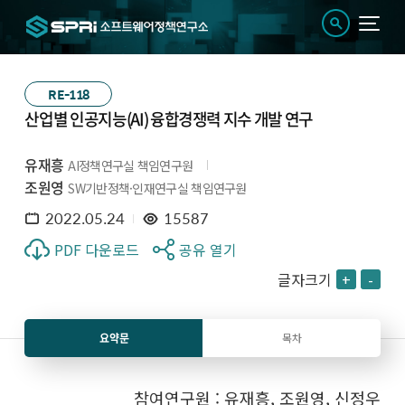
RE-118
산업별 인공지능(AI) 융합경쟁력 지수 개발 연구
유재흥
AI정책연구실 책임연구원
조원영
SW기반정책·인재연구실 책임연구원
2022.05.24
15587
PDF 다운로드
공유 열기
글자크기
+
-
요약문
목차
참여연구원 : 유재흥, 조원영, 신정우